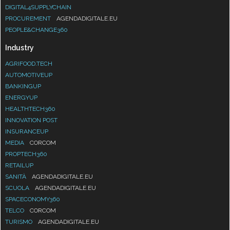
DIGITAL4SUPPLYCHAIN
PROCUREMENT
AGENDADIGITALE.EU
PEOPLE&CHANGE360
Industry
AGRIFOOD.TECH
AUTOMOTIVEUP
BANKINGUP
ENERGYUP
HEALTHTECH360
INNOVATION POST
INSURANCEUP
MEDIA
CORCOM
PROPTECH360
RETAILUP
SANITÀ
AGENDADIGITALE.EU
SCUOLA
AGENDADIGITALE.EU
SPACECONOMY360
TELCO
CORCOM
TURISMO
AGENDADIGITALE.EU