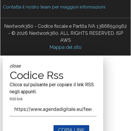
Contatta il nostro team per maggiori informazioni
Nextwork360 - Codice fiscale e Partita IVA 13868590962
- © 2026 Nextwork360. ALL RIGHTS RESERVED. ISP
AWS
Mappa del sito
close
Codice Rss
Clicca sul pulsante per copiare il link RSS
negli appunti.
RSS link
COPIA LINK