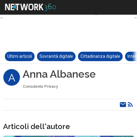
Ultimi articoli
Sovranità digitale
Cittadinanza digitale
Intel
Anna Albanese
A
Consulente Privacy
Articoli dell'autore