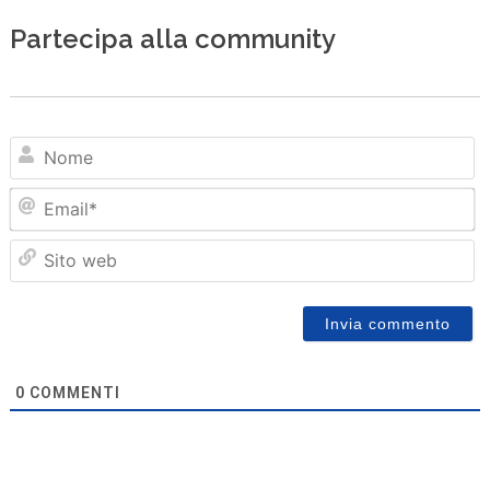
Partecipa alla community
N
Em
Sit
we
0
COMMENTI