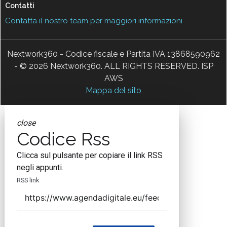
Contatti
Contatta il nostro team per maggiori informazioni
Nextwork360 - Codice fiscale e Partita IVA 13868590962
- © 2026 Nextwork360. ALL RIGHTS RESERVED. ISP
AWS
Mappa del sito
close
Codice Rss
Clicca sul pulsante per copiare il link RSS
negli appunti.
RSS link