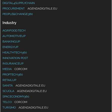
DIGITAL4SUPPLYCHAIN
PROCUREMENT
AGENDADIGITALE.EU
PEOPLE&CHANGE360
Industry
AGRIFOOD.TECH
AUTOMOTIVEUP
BANKINGUP
ENERGYUP
HEALTHTECH360
INNOVATION POST
INSURANCEUP
MEDIA
CORCOM
PROPTECH360
RETAILUP
SANITÀ
AGENDADIGITALE.EU
SCUOLA
AGENDADIGITALE.EU
SPACECONOMY360
TELCO
CORCOM
TURISMO
AGENDADIGITALE.EU