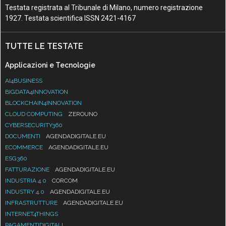
Testata registrata al Tribunale di Milano, numero registrazione
1927. Testata scientifica ISSN 2421-4167
TUTTE LE TESTATE
Applicazioni e Tecnologie
AI4BUSINESS
BIGDATA4INNOVATION
BLOCKCHAIN4INNOVATION
CLOUD COMPUTING
ZEROUNO
CYBERSECURITY360
DOCUMENTI
AGENDADIGITALE.EU
ECOMMERCE
AGENDADIGITALE.EU
ESG360
FATTURAZIONE
AGENDADIGITALE.EU
INDUSTRIA 4.0
CORCOM
INDUSTRY 4.0
AGENDADIGITALE.EU
INFRASTRUTTURE
AGENDADIGITALE.EU
INTERNET4THINGS
PAGAMENTIDIGITALI