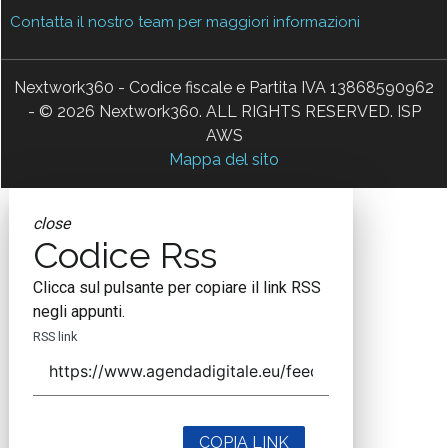
Contatta il nostro team per maggiori informazioni
Nextwork360 - Codice fiscale e Partita IVA 13868590962
- © 2026 Nextwork360. ALL RIGHTS RESERVED. ISP
AWS
Mappa del sito
close
Codice Rss
Clicca sul pulsante per copiare il link RSS
negli appunti.
RSS link
COPIA LINK