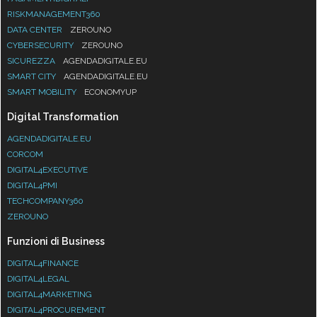
RISKMANAGEMENT360
DATA CENTER
ZEROUNO
CYBERSECURITY
ZEROUNO
SICUREZZA
AGENDADIGITALE.EU
SMART CITY
AGENDADIGITALE.EU
SMART MOBILITY
ECONOMYUP
Digital Transformation
AGENDADIGITALE.EU
CORCOM
DIGITAL4EXECUTIVE
DIGITAL4PMI
TECHCOMPANY360
ZEROUNO
Funzioni di Business
DIGITAL4FINANCE
DIGITAL4LEGAL
DIGITAL4MARKETING
DIGITAL4PROCUREMENT