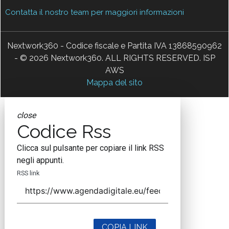
Contatta il nostro team per maggiori informazioni
Nextwork360 - Codice fiscale e Partita IVA 13868590962
- © 2026 Nextwork360. ALL RIGHTS RESERVED. ISP
AWS
Mappa del sito
close
Codice Rss
Clicca sul pulsante per copiare il link RSS
negli appunti.
RSS link
COPIA LINK