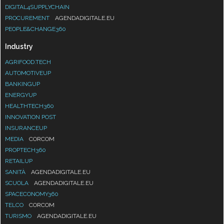
DIGITAL4SUPPLYCHAIN
PROCUREMENT
AGENDADIGITALE.EU
PEOPLE&CHANGE360
Industry
AGRIFOOD.TECH
AUTOMOTIVEUP
BANKINGUP
ENERGYUP
HEALTHTECH360
INNOVATION POST
INSURANCEUP
MEDIA
CORCOM
PROPTECH360
RETAILUP
SANITÀ
AGENDADIGITALE.EU
SCUOLA
AGENDADIGITALE.EU
SPACECONOMY360
TELCO
CORCOM
TURISMO
AGENDADIGITALE.EU