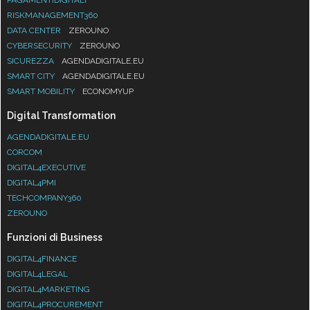
RISKMANAGEMENT360
DATA CENTER
ZEROUNO
CYBERSECURITY
ZEROUNO
SICUREZZA
AGENDADIGITALE.EU
SMART CITY
AGENDADIGITALE.EU
SMART MOBILITY
ECONOMYUP
Digital Transformation
AGENDADIGITALE.EU
CORCOM
DIGITAL4EXECUTIVE
DIGITAL4PMI
TECHCOMPANY360
ZEROUNO
Funzioni di Business
DIGITAL4FINANCE
DIGITAL4LEGAL
DIGITAL4MARKETING
DIGITAL4PROCUREMENT