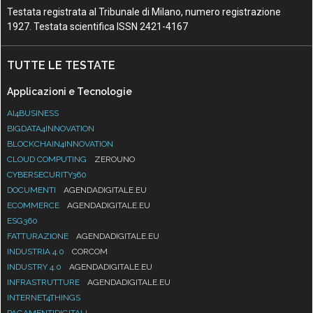
Testata registrata al Tribunale di Milano, numero registrazione
1927. Testata scientifica ISSN 2421-4167
TUTTE LE TESTATE
Applicazioni e Tecnologie
AI4BUSINESS
BIGDATA4INNOVATION
BLOCKCHAIN4INNOVATION
CLOUD COMPUTING
ZEROUNO
CYBERSECURITY360
DOCUMENTI
AGENDADIGITALE.EU
ECOMMERCE
AGENDADIGITALE.EU
ESG360
FATTURAZIONE
AGENDADIGITALE.EU
INDUSTRIA 4.0
CORCOM
INDUSTRY 4.0
AGENDADIGITALE.EU
INFRASTRUTTURE
AGENDADIGITALE.EU
INTERNET4THINGS
PAGAMENTIDIGITALI