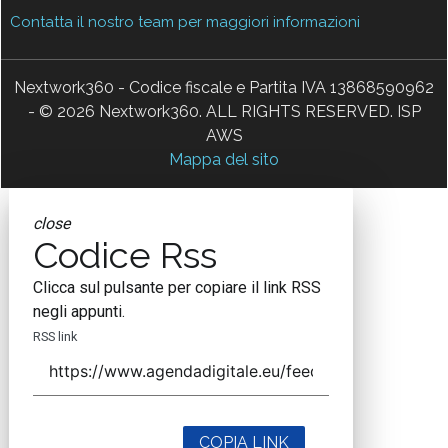
Contatta il nostro team per maggiori informazioni
Nextwork360 - Codice fiscale e Partita IVA 13868590962
- © 2026 Nextwork360. ALL RIGHTS RESERVED. ISP
AWS
Mappa del sito
close
Codice Rss
Clicca sul pulsante per copiare il link RSS
negli appunti.
RSS link
COPIA LINK