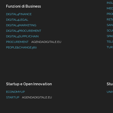
INS
Funzioni di Business
MED
PRO
DIGITAL4FINANCE
RET
DIGITAL4LEGAL
SAN
DIGITAL4MARKETING
SC
DIGITAL4PROCUREMENT
SPA
DIGITAL4SUPPLYCHAIN
TEL
PROCUREMENT
AGENDADIGITALE.EU
TUR
PEOPLE&CHANGE360
Startup e Open Innovation
Stu
ECONOMYUP
UNI
STARTUP
AGENDADIGITALE.EU