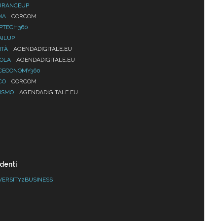
URANCEUP
IA
CORCOM
PTECH360
AILUP
ITÀ
AGENDADIGITALE.EU
UOLA
AGENDADIGITALE.EU
CECONOMY360
CO
CORCOM
ISMO
AGENDADIGITALE.EU
denti
VERSITY2BUSINESS