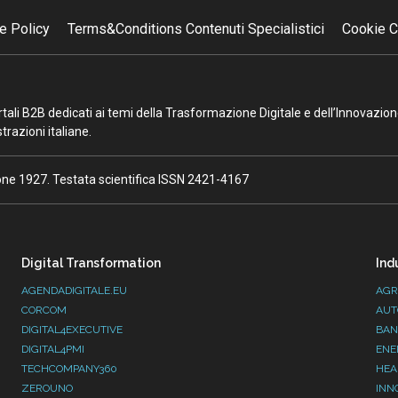
e Policy
Terms&Conditions Contenuti Specialistici
Cookie C
portali B2B dedicati ai temi della Trasformazione Digitale e dell’Innovazio
razioni italiane.
ione 1927. Testata scientifica ISSN 2421-4167
Digital Transformation
Ind
AGENDADIGITALE.EU
AGR
CORCOM
AUT
DIGITAL4EXECUTIVE
BAN
DIGITAL4PMI
ENE
TECHCOMPANY360
HEA
ZEROUNO
INN