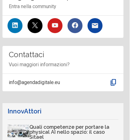
Entra nella community
Contattaci
Vuoi maggiori informazioni?
content_copy
info@agendadigitale.eu
InnovAttori
Quali competenze per portare la
physical AI nello spazio: il caso
Sitael