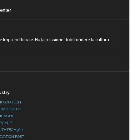
enter
ne Imprenditoriale. Ha la missione di diffondere la cultura
ustry
IFOOD.TECH
OMOTIVEUP
KINGUP
RGYUP
LTHTECH360
OVATION POST