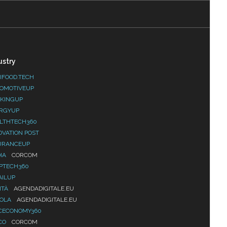
ustry
IFOOD.TECH
OMOTIVEUP
KINGUP
RGYUP
LTHTECH360
OVATION POST
URANCEUP
IA
CORCOM
PTECH360
AILUP
ITÀ
AGENDADIGITALE.EU
UOLA
AGENDADIGITALE.EU
CECONOMY360
CO
CORCOM