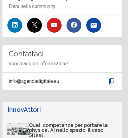
Entra nella community
Contattaci
Vuoi maggiori informazioni?
content_copy
info@agendadigitale.eu
InnovAttori
Quali competenze per portare la
physical AI nello spazio: il caso
Sitael