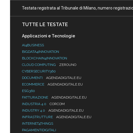
Testata registrata al Tribunale di Milano, numero registraz
TUTTE LE TESTATE
Applicazioni e Tecnologie
AI4BUSINESS
BIGDATA4INNOVATION
BLOCKCHAIN4INNOVATION
CLOUD COMPUTING
ZEROUNO
CYBERSECURITY360
DOCUMENTI
AGENDADIGITALE.EU
ECOMMERCE
AGENDADIGITALE.EU
ESG360
FATTURAZIONE
AGENDADIGITALE.EU
INDUSTRIA 4.0
CORCOM
INDUSTRY 4.0
AGENDADIGITALE.EU
INFRASTRUTTURE
AGENDADIGITALE.EU
INTERNET4THINGS
PAGAMENTIDIGITALI