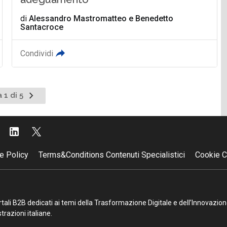
di
Alessandro Mastromatteo
e
Benedetto
Santacroce
Condividi
Pagina
 1 di 5
successiva
e Policy
Terms&Conditions Contenuti Specialistici
Cookie C
portali B2B dedicati ai temi della Trasformazione Digitale e dell’Innovazio
razioni italiane.