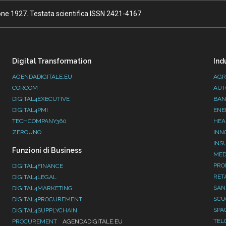
ione 1927. Testata scientifica ISSN 2421-4167
Digital Transformation
Ind
AGENDADIGITALE.EU
AGR
CORCOM
AUT
DIGITAL4EXECUTIVE
BAN
DIGITAL4PMI
ENE
TECHCOMPANY360
HEA
ZEROUNO
INN
INS
Funzioni di Business
MED
PRO
DIGITAL4FINANCE
RET
DIGITAL4LEGAL
SAN
DIGITAL4MARKETING
SC
DIGITAL4PROCUREMENT
SPA
DIGITAL4SUPPLYCHAIN
TEL
PROCUREMENT
AGENDADIGITALE.EU