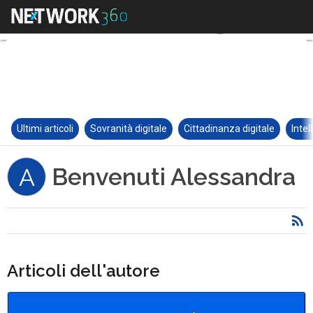
Ultimi articoli
Sovranità digitale
Cittadinanza digitale
Intel
Benvenuti Alessandra
A
Articoli dell'autore