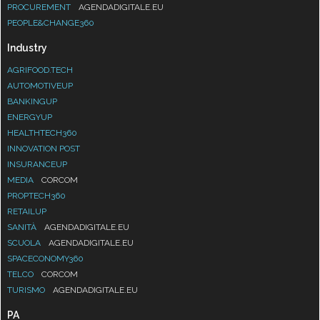
PROCUREMENT
AGENDADIGITALE.EU
PEOPLE&CHANGE360
Industry
AGRIFOOD.TECH
AUTOMOTIVEUP
BANKINGUP
ENERGYUP
HEALTHTECH360
INNOVATION POST
INSURANCEUP
MEDIA
CORCOM
PROPTECH360
RETAILUP
SANITÀ
AGENDADIGITALE.EU
SCUOLA
AGENDADIGITALE.EU
SPACECONOMY360
TELCO
CORCOM
TURISMO
AGENDADIGITALE.EU
PA