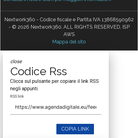
Nextwork360 - Codice fiscale e Partita IVA 13868590962
- © 2026 Nextwork360. ALL RIGHTS RESERVED. ISP
AWS
Mappa del sito
close
Codice Rss
Clicca sul pulsante per copiare il link RSS
negli appunti.
RSS link
COPIA LINK