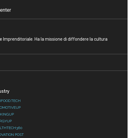
enter
ne Imprenditoriale. Ha la missione di diffondere la cultura
ustry
IFOOD.TECH
OMOTIVEUP
KINGUP
RGYUP
LTHTECH360
OVATION POST