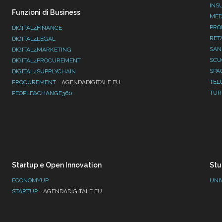
INS
Funzioni di Business
MED
PRO
DIGITAL4FINANCE
RET
DIGITAL4LEGAL
SAN
DIGITAL4MARKETING
SC
DIGITAL4PROCUREMENT
SPA
DIGITAL4SUPPLYCHAIN
TEL
PROCUREMENT
AGENDADIGITALE.EU
TUR
PEOPLE&CHANGE360
Startup e Open Innovation
Stu
ECONOMYUP
UNI
STARTUP
AGENDADIGITALE.EU