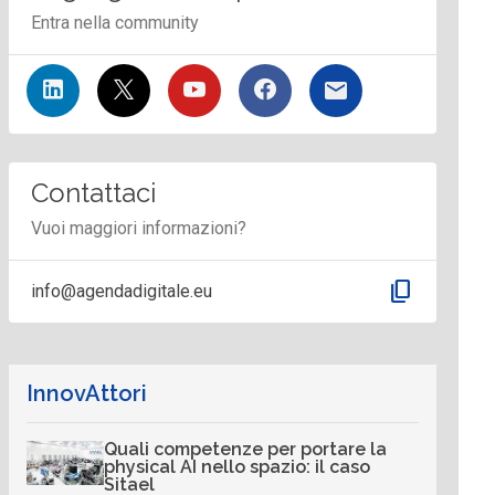
Entra nella community
Contattaci
Vuoi maggiori informazioni?
content_copy
info@agendadigitale.eu
InnovAttori
Quali competenze per portare la
physical AI nello spazio: il caso
Sitael