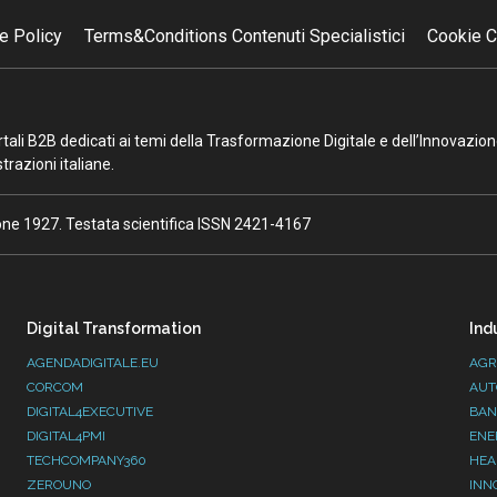
e Policy
Terms&Conditions Contenuti Specialistici
Cookie C
portali B2B dedicati ai temi della Trasformazione Digitale e dell’Innovazio
razioni italiane.
ione 1927. Testata scientifica ISSN 2421-4167
Digital Transformation
Ind
AGENDADIGITALE.EU
AGR
CORCOM
AUT
DIGITAL4EXECUTIVE
BAN
DIGITAL4PMI
ENE
TECHCOMPANY360
HEA
ZEROUNO
INN