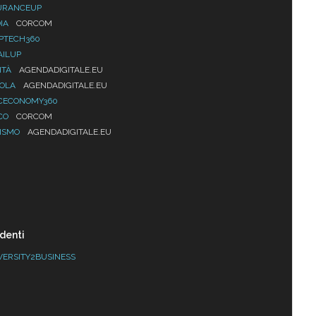
URANCEUP
IA
CORCOM
PTECH360
AILUP
ITÀ
AGENDADIGITALE.EU
UOLA
AGENDADIGITALE.EU
CECONOMY360
CO
CORCOM
ISMO
AGENDADIGITALE.EU
denti
VERSITY2BUSINESS