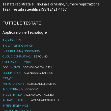
Testata registrata al Tribunale di Milano, numero registrazione
1927. Testata scientifica ISSN 2421-4167
TUTTE LE TESTATE
Applicazioni e Tecnologie
AI4BUSINESS
BIGDATA4INNOVATION
BLOCKCHAIN4INNOVATION
CLOUD COMPUTING
ZEROUNO
CYBERSECURITY360
DOCUMENTI
AGENDADIGITALE.EU
ECOMMERCE
AGENDADIGITALE.EU
ESG360
FATTURAZIONE
AGENDADIGITALE.EU
INDUSTRIA 4.0
CORCOM
INDUSTRY 4.0
AGENDADIGITALE.EU
INFRASTRUTTURE
AGENDADIGITALE.EU
INTERNET4THINGS
PAGAMENTIDIGITALI