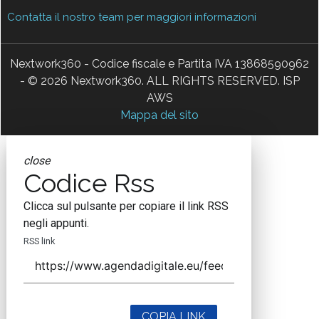
Contatta il nostro team per maggiori informazioni
Nextwork360 - Codice fiscale e Partita IVA 13868590962
- © 2026 Nextwork360. ALL RIGHTS RESERVED. ISP
AWS
Mappa del sito
close
Codice Rss
Clicca sul pulsante per copiare il link RSS
negli appunti.
RSS link
COPIA LINK