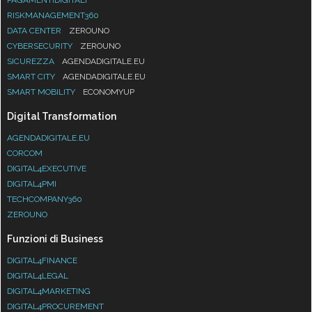
RISKMANAGEMENT360
DATA CENTER
ZEROUNO
CYBERSECURITY
ZEROUNO
SICUREZZA
AGENDADIGITALE.EU
SMART CITY
AGENDADIGITALE.EU
SMART MOBILITY
ECONOMYUP
Digital Transformation
AGENDADIGITALE.EU
CORCOM
DIGITAL4EXECUTIVE
DIGITAL4PMI
TECHCOMPANY360
ZEROUNO
Funzioni di Business
DIGITAL4FINANCE
DIGITAL4LEGAL
DIGITAL4MARKETING
DIGITAL4PROCUREMENT