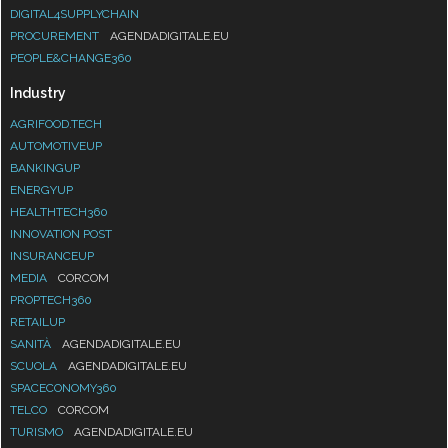
DIGITAL4SUPPLYCHAIN
PROCUREMENT
AGENDADIGITALE.EU
PEOPLE&CHANGE360
Industry
AGRIFOOD.TECH
AUTOMOTIVEUP
BANKINGUP
ENERGYUP
HEALTHTECH360
INNOVATION POST
INSURANCEUP
MEDIA
CORCOM
PROPTECH360
RETAILUP
SANITÀ
AGENDADIGITALE.EU
SCUOLA
AGENDADIGITALE.EU
SPACECONOMY360
TELCO
CORCOM
TURISMO
AGENDADIGITALE.EU