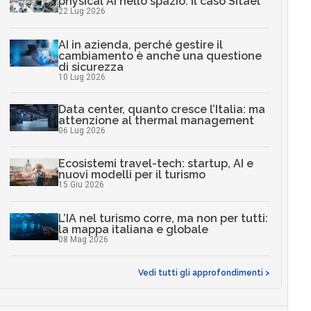
physical AI nello spazio: il caso Sitael
22 Lug 2026
AI in azienda, perché gestire il
cambiamento è anche una questione
di sicurezza
10 Lug 2026
Data center, quanto cresce l’Italia: ma
attenzione al thermal management
06 Lug 2026
Ecosistemi travel-tech: startup, AI e
nuovi modelli per il turismo
15 Giu 2026
L’IA nel turismo corre, ma non per tutti:
la mappa italiana e globale
08 Mag 2026
Vedi tutti gli approfondimenti >