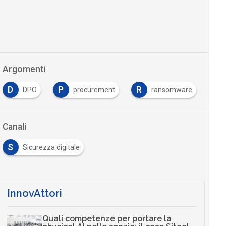
Argomenti
D
P
R
T
DPO
procurement
ransomware
Canali
S
Sicurezza digitale
InnovAttori
Quali competenze per portare la