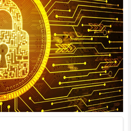
D
dati personali