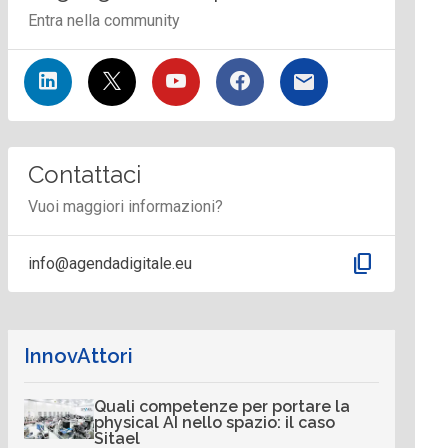
Entra nella community
Contattaci
Vuoi maggiori informazioni?
content_copy
info@agendadigitale.eu
InnovAttori
Quali competenze per portare la
physical AI nello spazio: il caso
Sitael