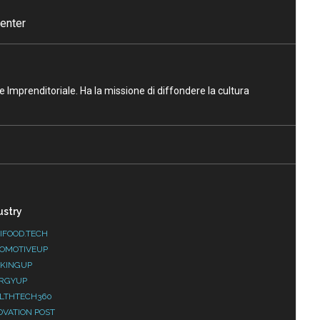
enter
ne Imprenditoriale. Ha la missione di diffondere la cultura
ustry
IFOOD.TECH
OMOTIVEUP
KINGUP
RGYUP
LTHTECH360
OVATION POST