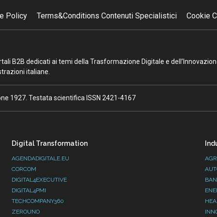
e Policy
Terms&Conditions Contenuti Specialistici
Cookie C
portali B2B dedicati ai temi della Trasformazione Digitale e dell’Innovazio
razioni italiane.
ione 1927. Testata scientifica ISSN 2421-4167
Digital Transformation
Ind
AGENDADIGITALE.EU
AGR
CORCOM
AUT
DIGITAL4EXECUTIVE
BAN
DIGITAL4PMI
ENE
TECHCOMPANY360
HEA
ZEROUNO
INN