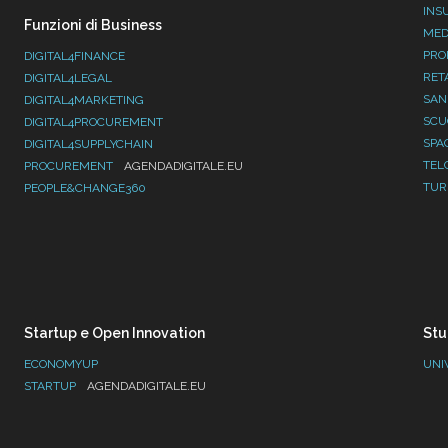
INS
Funzioni di Business
MED
PRO
DIGITAL4FINANCE
RET
DIGITAL4LEGAL
SAN
DIGITAL4MARKETING
SC
DIGITAL4PROCUREMENT
SPA
DIGITAL4SUPPLYCHAIN
TEL
PROCUREMENT
AGENDADIGITALE.EU
TUR
PEOPLE&CHANGE360
Startup e Open Innovation
Stu
ECONOMYUP
UNI
STARTUP
AGENDADIGITALE.EU