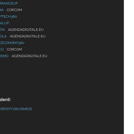
URANCEUP
IA
CORCOM
PTECH360
AILUP
ITÀ
AGENDADIGITALE.EU
UOLA
AGENDADIGITALE.EU
CECONOMY360
CO
CORCOM
ISMO
AGENDADIGITALE.EU
denti
VERSITY2BUSINESS