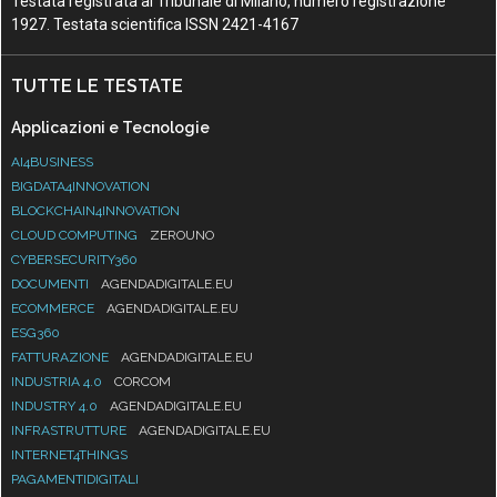
Testata registrata al Tribunale di Milano, numero registrazione
1927. Testata scientifica ISSN 2421-4167
TUTTE LE TESTATE
Applicazioni e Tecnologie
AI4BUSINESS
BIGDATA4INNOVATION
BLOCKCHAIN4INNOVATION
CLOUD COMPUTING
ZEROUNO
CYBERSECURITY360
DOCUMENTI
AGENDADIGITALE.EU
ECOMMERCE
AGENDADIGITALE.EU
ESG360
FATTURAZIONE
AGENDADIGITALE.EU
INDUSTRIA 4.0
CORCOM
INDUSTRY 4.0
AGENDADIGITALE.EU
INFRASTRUTTURE
AGENDADIGITALE.EU
INTERNET4THINGS
PAGAMENTIDIGITALI