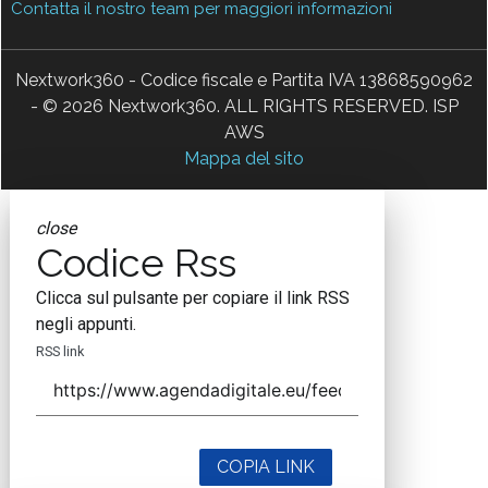
Contatta il nostro team per maggiori informazioni
Nextwork360 - Codice fiscale e Partita IVA 13868590962
- © 2026 Nextwork360. ALL RIGHTS RESERVED. ISP
AWS
Mappa del sito
close
Codice Rss
Clicca sul pulsante per copiare il link RSS
negli appunti.
RSS link
COPIA LINK