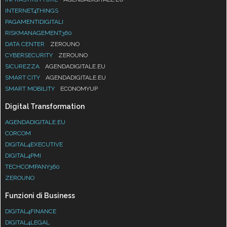
INTERNET4THINGS
PAGAMENTIDIGITALI
RISKMANAGEMENT360
DATA CENTER
ZEROUNO
CYBERSECURITY
ZEROUNO
SICUREZZA
AGENDADIGITALE.EU
SMART CITY
AGENDADIGITALE.EU
SMART MOBILITY
ECONOMYUP
Digital Transformation
AGENDADIGITALE.EU
CORCOM
DIGITAL4EXECUTIVE
DIGITAL4PMI
TECHCOMPANY360
ZEROUNO
Funzioni di Business
DIGITAL4FINANCE
DIGITAL4LEGAL