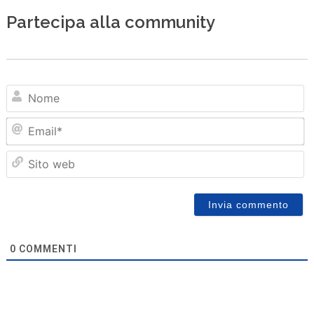
Partecipa alla community
N
Em
Sit
we
0
COMMENTI