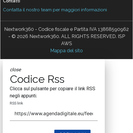
Contatti
Contatta il nostro team per maggiori informazioni
Nextwork360 - Codice fiscale e Partita IVA 13868590962
- © 2026 Nextwork360. ALL RIGHTS RESERVED. ISP
AWS
Mappa del sito
close
Codice Rss
Clicca sul pulsante per copiare il link RSS
negli appunti.
RSS link