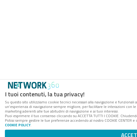
I tuoi contenuti, la tua privacy!
Su questo sito utilizziamo cookie tecnici necessari alla navigazione e funzionali a
un’esperienza di navigazione sempre migliore, per facilitare le interazioni con le 
marketing aderenti alle tue abitudini di navigazione e ai tuoi interessi.
Puoi esprimere il tuo consenso cliccando su ACCETTA TUTTI I COOKIE. Chiudendo 
Potrai sempre gestire le tue preferenze accedendo al nostro COOKIE CENTER e otte
COOKIE POLICY
.
ACCET