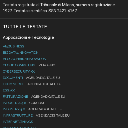
Testata registrata al Tribunale di Milano, numero registrazione
1927. Testata scientifica ISSN 2421-4167
TUTTE LE TESTATE
Applicazioni e Tecnologie
AI4BUSINESS
BIGDATA4INNOVATION
BLOCKCHAIN4INNOVATION
CLOUD COMPUTING
ZEROUNO
CYBERSECURITY360
DOCUMENTI
AGENDADIGITALE.EU
ECOMMERCE
AGENDADIGITALE.EU
ESG360
FATTURAZIONE
AGENDADIGITALE.EU
INDUSTRIA 4.0
CORCOM
INDUSTRY 4.0
AGENDADIGITALE.EU
INFRASTRUTTURE
AGENDADIGITALE.EU
INTERNET4THINGS
PAGAMENTIDIGITALI