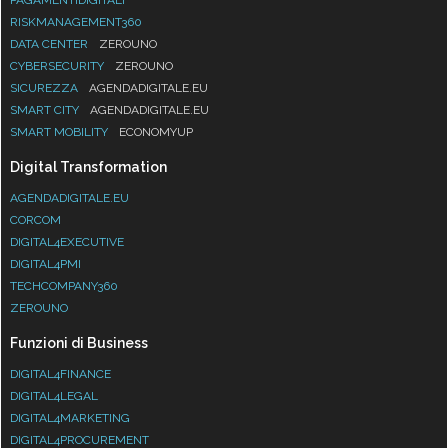
RISKMANAGEMENT360
DATA CENTER
ZEROUNO
CYBERSECURITY
ZEROUNO
SICUREZZA
AGENDADIGITALE.EU
SMART CITY
AGENDADIGITALE.EU
SMART MOBILITY
ECONOMYUP
Digital Transformation
AGENDADIGITALE.EU
CORCOM
DIGITAL4EXECUTIVE
DIGITAL4PMI
TECHCOMPANY360
ZEROUNO
Funzioni di Business
DIGITAL4FINANCE
DIGITAL4LEGAL
DIGITAL4MARKETING
DIGITAL4PROCUREMENT