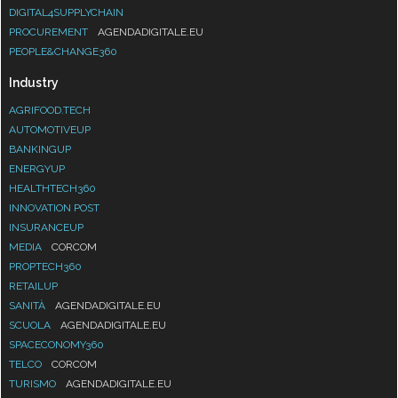
DIGITAL4SUPPLYCHAIN
PROCUREMENT
AGENDADIGITALE.EU
PEOPLE&CHANGE360
Industry
AGRIFOOD.TECH
AUTOMOTIVEUP
BANKINGUP
ENERGYUP
HEALTHTECH360
INNOVATION POST
INSURANCEUP
MEDIA
CORCOM
PROPTECH360
RETAILUP
SANITÀ
AGENDADIGITALE.EU
SCUOLA
AGENDADIGITALE.EU
SPACECONOMY360
TELCO
CORCOM
TURISMO
AGENDADIGITALE.EU