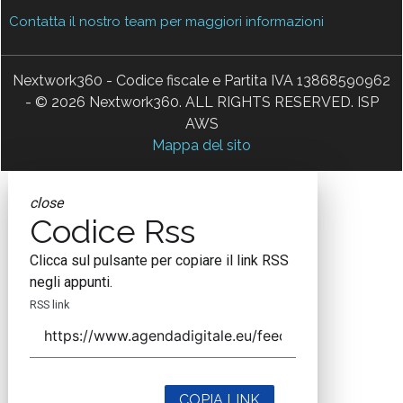
Contatta il nostro team per maggiori informazioni
Nextwork360 - Codice fiscale e Partita IVA 13868590962
- © 2026 Nextwork360. ALL RIGHTS RESERVED. ISP
AWS
Mappa del sito
close
Codice Rss
Clicca sul pulsante per copiare il link RSS
negli appunti.
RSS link
COPIA LINK