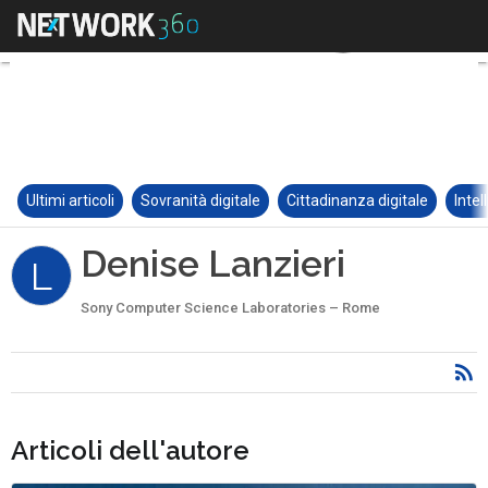
Ultimi articoli
Sovranità digitale
Cittadinanza digitale
Intel
Denise Lanzieri
L
Sony Computer Science Laboratories – Rome
Articoli dell'autore