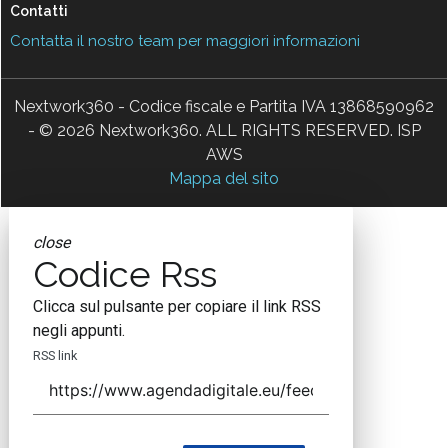
Contatti
Contatta il nostro team per maggiori informazioni
Nextwork360 - Codice fiscale e Partita IVA 13868590962
- © 2026 Nextwork360. ALL RIGHTS RESERVED. ISP
AWS
Mappa del sito
close
Codice Rss
Clicca sul pulsante per copiare il link RSS
negli appunti.
RSS link