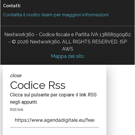
Contatti
Contatta il nostro team per maggiori informazioni
Nextwork360 - Codice fiscale e Partita IVA 13868590962
- © 2026 Nextwork360. ALL RIGHTS RESERVED. ISP
AWS
Mappa del sito
close
Codice Rss
Clicca sul pulsante per copiare il link RSS
negli appunti.
RSS link