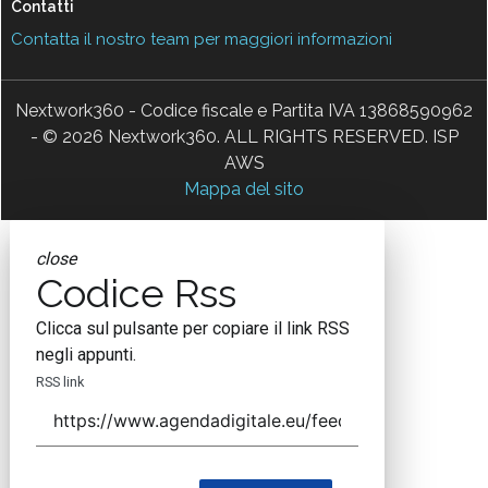
Contatti
Contatta il nostro team per maggiori informazioni
Nextwork360 - Codice fiscale e Partita IVA 13868590962
- © 2026 Nextwork360. ALL RIGHTS RESERVED. ISP
AWS
Mappa del sito
close
Codice Rss
Clicca sul pulsante per copiare il link RSS
negli appunti.
RSS link