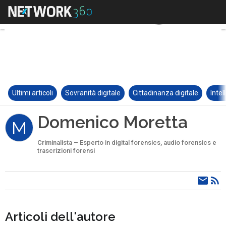
Ultimi articoli
Sovranità digitale
Cittadinanza digitale
Intel
Domenico Moretta
M
Criminalista – Esperto in digital forensics, audio forensics e
trascrizioni forensi
Articoli dell'autore