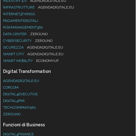
INDUSTRY 4.0
AGENDADIGITALE.EU
INFRASTRUTTURE
AGENDADIGITALE.EU
INTERNET4THINGS
PAGAMENTIDIGITALI
RISKMANAGEMENT360
DATA CENTER
ZEROUNO
CYBERSECURITY
ZEROUNO
SICUREZZA
AGENDADIGITALE.EU
SMART CITY
AGENDADIGITALE.EU
SMART MOBILITY
ECONOMYUP
Digital Transformation
AGENDADIGITALE.EU
CORCOM
DIGITAL4EXECUTIVE
DIGITAL4PMI
TECHCOMPANY360
ZEROUNO
Funzioni di Business
DIGITAL4FINANCE