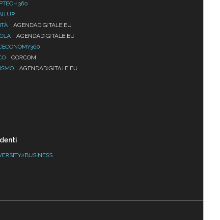
PTECH360
AILUP
ITÀ
AGENDADIGITALE.EU
UOLA
AGENDADIGITALE.EU
CECONOMY360
CO
CORCOM
ISMO
AGENDADIGITALE.EU
denti
VERSITY2BUSINESS