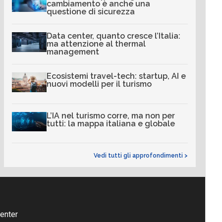
cambiamento è anche una
questione di sicurezza
Data center, quanto cresce l’Italia:
ma attenzione al thermal
management
Ecosistemi travel-tech: startup, AI e
nuovi modelli per il turismo
L’IA nel turismo corre, ma non per
tutti: la mappa italiana e globale
Vedi tutti gli approfondimenti >
enter