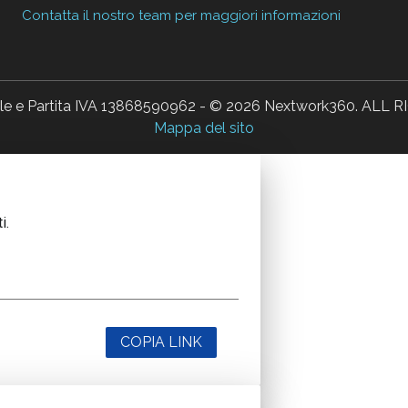
Contatta il nostro team per maggiori informazioni
ale e Partita IVA 13868590962 - © 2026 Nextwork360. AL
Mappa del sito
i.
COPIA LINK