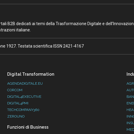
portali B2B dedicati ai temi della Trasformazione Digitale e dell’Innovazio
razioni italiane.
ione 1927. Testata scientifica ISSN 2421-4167
Digital Transformation
Ind
AGENDADIGITALE.EU
AGR
CORCOM
AUT
DIGITAL4EXECUTIVE
BAN
DIGITAL4PMI
ENE
TECHCOMPANY360
HEA
ZEROUNO
INN
INS
Funzioni di Business
MED