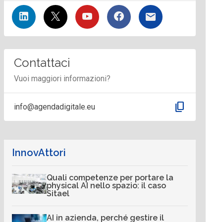
Contattaci
Vuoi maggiori informazioni?
content_copy
info@agendadigitale.eu
InnovAttori
Quali competenze per portare la
physical AI nello spazio: il caso
Sitael
AI in azienda, perché gestire il