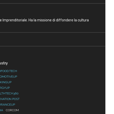
ne Imprenditoriale. Ha la missione di diffondere la cultura
ustry
IFOOD.TECH
OMOTIVEUP
KINGUP
RGYUP
LTHTECH360
OVATION POST
URANCEUP
IA
CORCOM