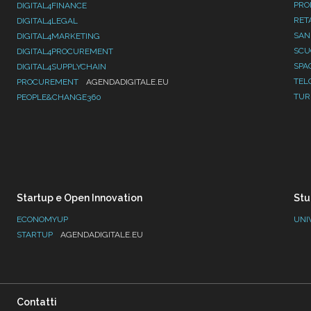
PRO
DIGITAL4FINANCE
RET
DIGITAL4LEGAL
SAN
DIGITAL4MARKETING
SC
DIGITAL4PROCUREMENT
SPA
DIGITAL4SUPPLYCHAIN
TEL
PROCUREMENT
AGENDADIGITALE.EU
TUR
PEOPLE&CHANGE360
Startup e Open Innovation
Stu
ECONOMYUP
UNI
STARTUP
AGENDADIGITALE.EU
Contatti