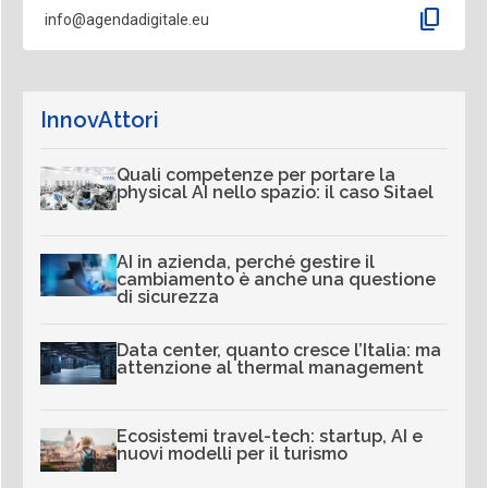
content_copy
info@agendadigitale.eu
InnovAttori
Quali competenze per portare la
physical AI nello spazio: il caso Sitael
AI in azienda, perché gestire il
cambiamento è anche una questione
di sicurezza
Data center, quanto cresce l’Italia: ma
attenzione al thermal management
Ecosistemi travel-tech: startup, AI e
nuovi modelli per il turismo