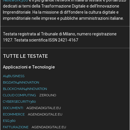
Nextwork360
è il più grande network in Italia di testate e portali B2B
dedicati ai temi della Trasformazione Digitale e dell’Innovazione
Imprenditoriale. Ha la missione di diffondere la cultura digitale e
imprenditoriale nelle imprese e pubbliche amministrazioni italiane.
Testata registrata al Tribunale di Milano, numero registrazione
1927. Testata scientifica ISSN 2421-4167
TUTTE LE TESTATE
Applicazioni e Tecnologie
AI4BUSINESS
BIGDATA4INNOVATION
BLOCKCHAIN4INNOVATION
CLOUD COMPUTING
ZEROUNO
CYBERSECURITY360
DOCUMENTI
AGENDADIGITALE.EU
ECOMMERCE
AGENDADIGITALE.EU
ESG360
FATTURAZIONE
AGENDADIGITALE.EU