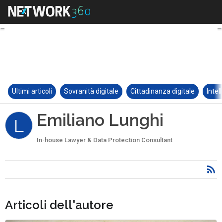
Ultimi articoli
Sovranità digitale
Cittadinanza digitale
Intel
Emiliano Lunghi
L
In-house Lawyer & Data Protection Consultant
Articoli dell'autore