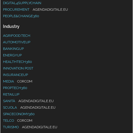
DIGITAL4SUPPLYCHAIN
PROCUREMENT
AGENDADIGITALE.EU
PEOPLE&CHANGE360
Industry
AGRIFOOD.TECH
AUTOMOTIVEUP
BANKINGUP
ENERGYUP
HEALTHTECH360
INNOVATION POST
INSURANCEUP
MEDIA
CORCOM
PROPTECH360
RETAILUP
SANITÀ
AGENDADIGITALE.EU
SCUOLA
AGENDADIGITALE.EU
SPACECONOMY360
TELCO
CORCOM
TURISMO
AGENDADIGITALE.EU