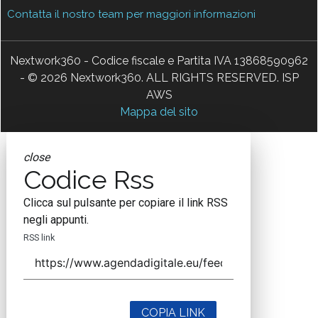
Contatta il nostro team per maggiori informazioni
Nextwork360 - Codice fiscale e Partita IVA 13868590962
- © 2026 Nextwork360. ALL RIGHTS RESERVED. ISP
AWS
Mappa del sito
close
Codice Rss
Clicca sul pulsante per copiare il link RSS
negli appunti.
RSS link
COPIA LINK