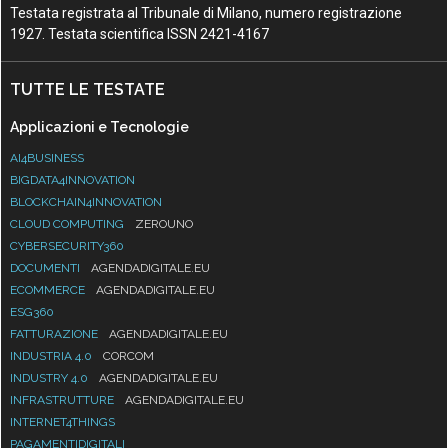
Testata registrata al Tribunale di Milano, numero registrazione
1927. Testata scientifica ISSN 2421-4167
TUTTE LE TESTATE
Applicazioni e Tecnologie
AI4BUSINESS
BIGDATA4INNOVATION
BLOCKCHAIN4INNOVATION
CLOUD COMPUTING
ZEROUNO
CYBERSECURITY360
DOCUMENTI
AGENDADIGITALE.EU
ECOMMERCE
AGENDADIGITALE.EU
ESG360
FATTURAZIONE
AGENDADIGITALE.EU
INDUSTRIA 4.0
CORCOM
INDUSTRY 4.0
AGENDADIGITALE.EU
INFRASTRUTTURE
AGENDADIGITALE.EU
INTERNET4THINGS
PAGAMENTIDIGITALI