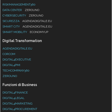
RISKMANAGEMENT360
DATA CENTER
ZEROUNO
CYBERSECURITY
ZEROUNO
SICUREZZA
AGENDADIGITALE.EU
SMART CITY
AGENDADIGITALE.EU
SMART MOBILITY
ECONOMYUP
Digital Transformation
AGENDADIGITALE.EU
CORCOM
DIGITAL4EXECUTIVE
DIGITAL4PMI
TECHCOMPANY360
ZEROUNO
Funzioni di Business
DIGITAL4FINANCE
DIGITAL4LEGAL
DIGITAL4MARKETING
DIGITAL4PROCUREMENT