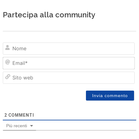
Partecipa alla community
N
Em
Sit
we
2
COMMENTI
Più recenti