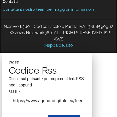
Contatti
Contatta il nostro team per maggiori informazioni
Nextwork360 - Codice fiscale e Partita IVA 13868590962
- © 2026 Nextwork360. ALL RIGHTS RESERVED. ISP
AWS
Mappa del sito
close
Codice Rss
Clicca sul pulsante per copiare il link RSS
negli appunti.
RSS link