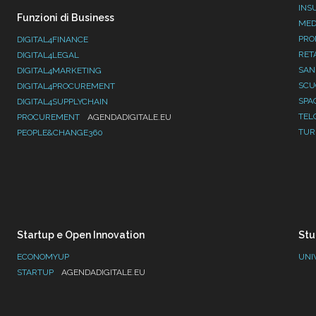
INS
Funzioni di Business
MED
PRO
DIGITAL4FINANCE
RET
DIGITAL4LEGAL
SAN
DIGITAL4MARKETING
SC
DIGITAL4PROCUREMENT
SPA
DIGITAL4SUPPLYCHAIN
TEL
PROCUREMENT
AGENDADIGITALE.EU
TUR
PEOPLE&CHANGE360
Startup e Open Innovation
Stu
ECONOMYUP
UNI
STARTUP
AGENDADIGITALE.EU