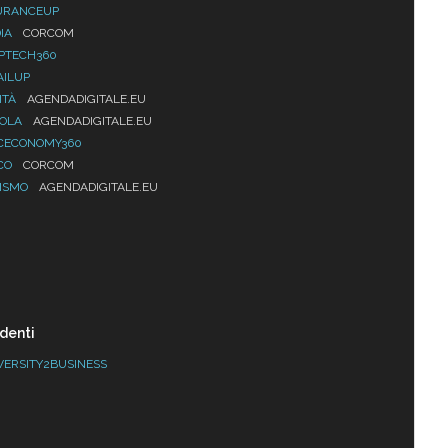
URANCEUP
IA
CORCOM
PTECH360
AILUP
ITÀ
AGENDADIGITALE.EU
UOLA
AGENDADIGITALE.EU
CECONOMY360
CO
CORCOM
ISMO
AGENDADIGITALE.EU
denti
VERSITY2BUSINESS