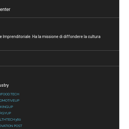
enter
ne Imprenditoriale. Ha la missione di diffondere la cultura
ustry
IFOOD.TECH
OMOTIVEUP
KINGUP
RGYUP
LTHTECH360
OVATION POST