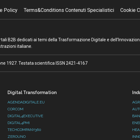
e Policy
Terms&Conditions Contenuti Specialistici
Cookie C
portali B2B dedicati ai temi della Trasformazione Digitale e dell’Innovazio
razioni italiane.
ione 1927. Testata scientifica ISSN 2421-4167
Digital Transformation
Ind
AGENDADIGITALE.EU
AGR
CORCOM
AUT
DIGITAL4EXECUTIVE
BAN
DIGITAL4PMI
ENE
TECHCOMPANY360
HEA
ZEROUNO
INN