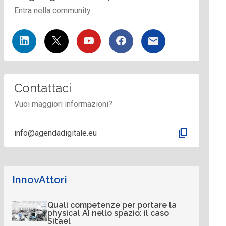
Entra nella community
Contattaci
Vuoi maggiori informazioni?
content_copy
info@agendadigitale.eu
InnovAttori
Quali competenze per portare la
physical AI nello spazio: il caso
Sitael