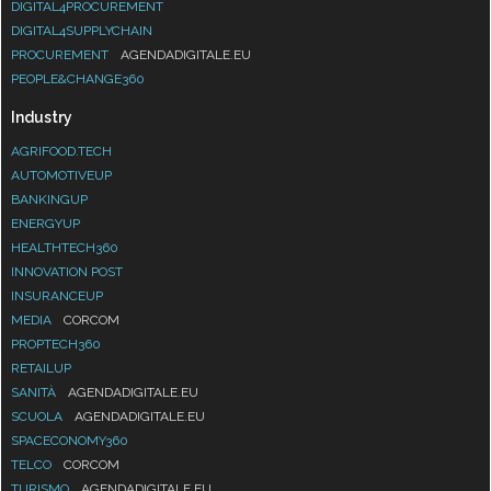
DIGITAL4PROCUREMENT
DIGITAL4SUPPLYCHAIN
PROCUREMENT
AGENDADIGITALE.EU
PEOPLE&CHANGE360
Industry
AGRIFOOD.TECH
AUTOMOTIVEUP
BANKINGUP
ENERGYUP
HEALTHTECH360
INNOVATION POST
INSURANCEUP
MEDIA
CORCOM
PROPTECH360
RETAILUP
SANITÀ
AGENDADIGITALE.EU
SCUOLA
AGENDADIGITALE.EU
SPACECONOMY360
TELCO
CORCOM
TURISMO
AGENDADIGITALE.EU