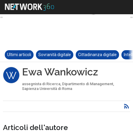
Ultimi articoli
Sovranità digitale
Cittadinanza digitale
Intel
Ewa Wankowicz
W
assegnista di Ricerca, Dipartimento di Management,
Sapienza Università di Roma
Articoli dell'autore