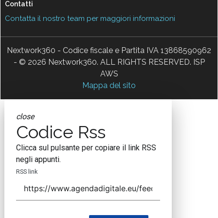
Contatti
Contatta il nostro team per maggiori informazioni
Nextwork360 - Codice fiscale e Partita IVA 13868590962
- © 2026 Nextwork360. ALL RIGHTS RESERVED. ISP
AWS
Mappa del sito
close
Codice Rss
Clicca sul pulsante per copiare il link RSS
negli appunti.
RSS link