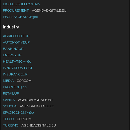
DIGITAL4SUPPLYCHAIN
PROCUREMENT
AGENDADIGITALE.EU
PEOPLE&CHANGE360
Industry
AGRIFOOD.TECH
AUTOMOTIVEUP
BANKINGUP
ENERGYUP
HEALTHTECH360
INNOVATION POST
INSURANCEUP
MEDIA
CORCOM
PROPTECH360
RETAILUP
SANITÀ
AGENDADIGITALE.EU
SCUOLA
AGENDADIGITALE.EU
SPACECONOMY360
TELCO
CORCOM
TURISMO
AGENDADIGITALE.EU