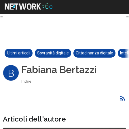
Ultimi articoli
Sovranità digitale
Cittadinanza digitale
Intel
Fabiana Bertazzi
B
Indire
Articoli dell'autore