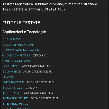
Testata registrata al Tribunale di Milano, numero registrazione
1927. Testata scientifica ISSN 2421-4167
TUTTE LE TESTATE
Applicazioni e Tecnologie
AI4BUSINESS
BIGDATA4INNOVATION
BLOCKCHAIN4INNOVATION
CLOUD COMPUTING
ZEROUNO
CYBERSECURITY360
DOCUMENTI
AGENDADIGITALE.EU
ECOMMERCE
AGENDADIGITALE.EU
ESG360
FATTURAZIONE
AGENDADIGITALE.EU
INDUSTRIA 4.0
CORCOM
INDUSTRY 4.0
AGENDADIGITALE.EU
INFRASTRUTTURE
AGENDADIGITALE.EU
INTERNET4THINGS
PAGAMENTIDIGITALI