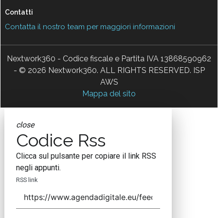
Contatti
Contatta il nostro team per maggiori informazioni
Nextwork360 - Codice fiscale e Partita IVA 13868590962
- © 2026 Nextwork360. ALL RIGHTS RESERVED. ISP
AWS
Mappa del sito
close
Codice Rss
Clicca sul pulsante per copiare il link RSS
negli appunti.
RSS link