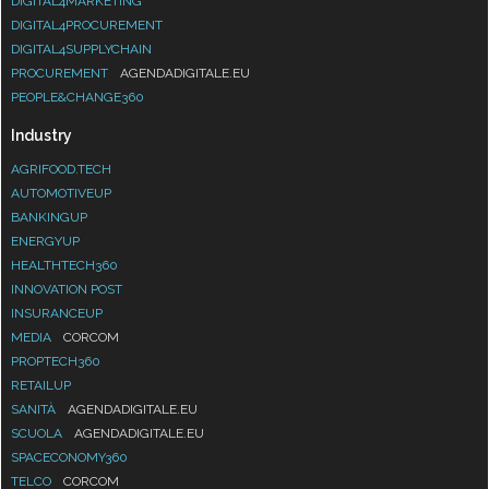
DIGITAL4MARKETING
DIGITAL4PROCUREMENT
DIGITAL4SUPPLYCHAIN
PROCUREMENT
AGENDADIGITALE.EU
PEOPLE&CHANGE360
Industry
AGRIFOOD.TECH
AUTOMOTIVEUP
BANKINGUP
ENERGYUP
HEALTHTECH360
INNOVATION POST
INSURANCEUP
MEDIA
CORCOM
PROPTECH360
RETAILUP
SANITÀ
AGENDADIGITALE.EU
SCUOLA
AGENDADIGITALE.EU
SPACECONOMY360
TELCO
CORCOM