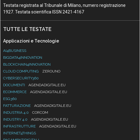
Testata registrata al Tribunale di Milano, numero registrazione
1927. Testata scientifica ISSN 2421-4167
TUTTE LE TESTATE
Applicazioni e Tecnologie
AI4BUSINESS
BIGDATA4INNOVATION
BLOCKCHAIN4INNOVATION
CLOUD COMPUTING
ZEROUNO
CYBERSECURITY360
DOCUMENTI
AGENDADIGITALE.EU
ECOMMERCE
AGENDADIGITALE.EU
ESG360
FATTURAZIONE
AGENDADIGITALE.EU
INDUSTRIA 4.0
CORCOM
INDUSTRY 4.0
AGENDADIGITALE.EU
INFRASTRUTTURE
AGENDADIGITALE.EU
INTERNET4THINGS
PAGAMENTIDIGITALI