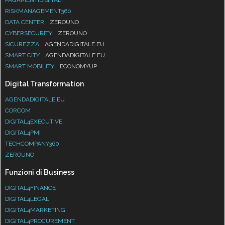
RISKMANAGEMENT360
DATA CENTER
ZEROUNO
CYBERSECURITY
ZEROUNO
SICUREZZA
AGENDADIGITALE.EU
SMART CITY
AGENDADIGITALE.EU
SMART MOBILITY
ECONOMYUP
Digital Transformation
AGENDADIGITALE.EU
CORCOM
DIGITAL4EXECUTIVE
DIGITAL4PMI
TECHCOMPANY360
ZEROUNO
Funzioni di Business
DIGITAL4FINANCE
DIGITAL4LEGAL
DIGITAL4MARKETING
DIGITAL4PROCUREMENT