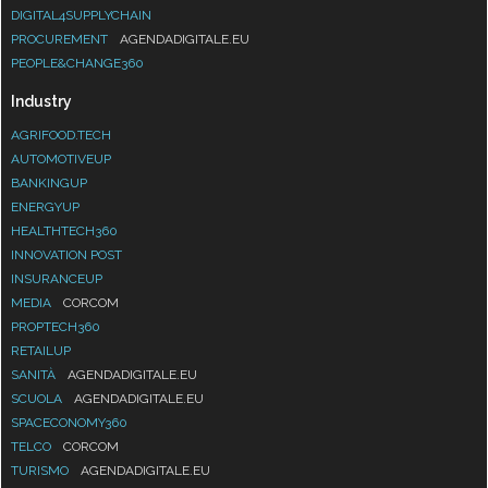
DIGITAL4SUPPLYCHAIN
PROCUREMENT
AGENDADIGITALE.EU
PEOPLE&CHANGE360
Industry
AGRIFOOD.TECH
AUTOMOTIVEUP
BANKINGUP
ENERGYUP
HEALTHTECH360
INNOVATION POST
INSURANCEUP
MEDIA
CORCOM
PROPTECH360
RETAILUP
SANITÀ
AGENDADIGITALE.EU
SCUOLA
AGENDADIGITALE.EU
SPACECONOMY360
TELCO
CORCOM
TURISMO
AGENDADIGITALE.EU