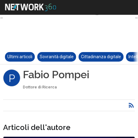
Ultimi articoli
Sovranità digitale
Cittadinanza digitale
Intel
Fabio Pompei
P
Dottore di Ricerca
Articoli dell'autore