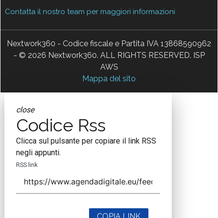
Contatta il nostro team per maggiori informazioni
Nextwork360 - Codice fiscale e Partita IVA 13868590962
- © 2026 Nextwork360. ALL RIGHTS RESERVED. ISP
AWS
Mappa del sito
close
Codice Rss
Clicca sul pulsante per copiare il link RSS
negli appunti.
RSS link
COPIA LINK