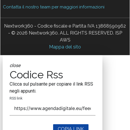
Contatta il nostro team per maggiori informazioni
Nextwork360 - Codice fiscale e Partita IVA 13868590962
- © 2026 Nextwork360. ALL RIGHTS RESERVED. ISP
AWS
Mappa del sito
close
Codice Rss
Clicca sul pulsante per copiare il link RSS
negli appunti.
RSS link
COPIA LINK