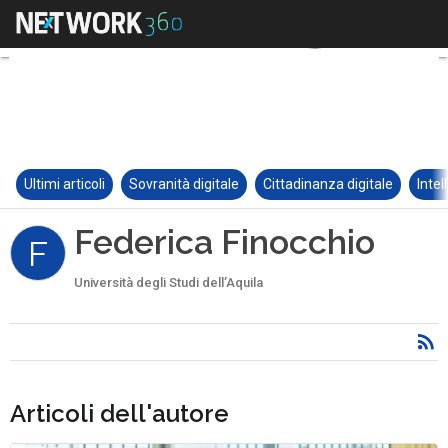
Ultimi articoli
Sovranità digitale
Cittadinanza digitale
Intel
Federica Finocchio
F
Università degli Studi dell’Aquila
Articoli dell'autore