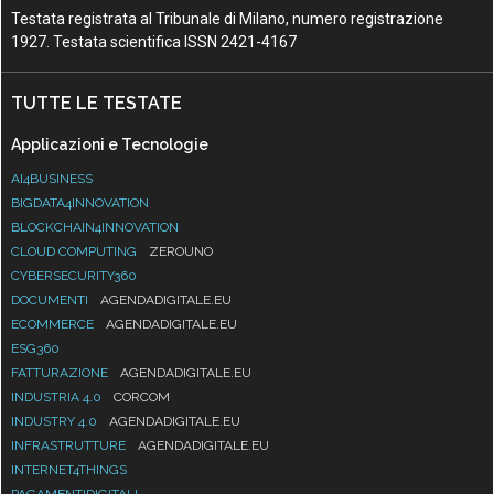
Testata registrata al Tribunale di Milano, numero registrazione
1927. Testata scientifica ISSN 2421-4167
TUTTE LE TESTATE
Applicazioni e Tecnologie
AI4BUSINESS
BIGDATA4INNOVATION
BLOCKCHAIN4INNOVATION
CLOUD COMPUTING
ZEROUNO
CYBERSECURITY360
DOCUMENTI
AGENDADIGITALE.EU
ECOMMERCE
AGENDADIGITALE.EU
ESG360
FATTURAZIONE
AGENDADIGITALE.EU
INDUSTRIA 4.0
CORCOM
INDUSTRY 4.0
AGENDADIGITALE.EU
INFRASTRUTTURE
AGENDADIGITALE.EU
INTERNET4THINGS
PAGAMENTIDIGITALI