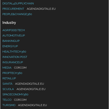
DIGITAL4SUPPLYCHAIN
PROCUREMENT
AGENDADIGITALE.EU
PEOPLE&CHANGE360
Industry
AGRIFOOD.TECH
AUTOMOTIVEUP
BANKINGUP
ENERGYUP
HEALTHTECH360
INNOVATION POST
INSURANCEUP
MEDIA
CORCOM
PROPTECH360
RETAILUP
SANITÀ
AGENDADIGITALE.EU
SCUOLA
AGENDADIGITALE.EU
SPACECONOMY360
TELCO
CORCOM
TURISMO
AGENDADIGITALE.EU