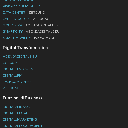
RISKMANAGEMENT360
DATA CENTER
ZEROUNO
CYBERSECURITY
ZEROUNO
SICUREZZA
AGENDADIGITALE.EU
SMART CITY
AGENDADIGITALE.EU
SMART MOBILITY
ECONOMYUP
Digital Transformation
AGENDADIGITALE.EU
CORCOM
DIGITAL4EXECUTIVE
DIGITAL4PMI
TECHCOMPANY360
ZEROUNO
Funzioni di Business
DIGITAL4FINANCE
DIGITAL4LEGAL
DIGITAL4MARKETING
DIGITAL4PROCUREMENT