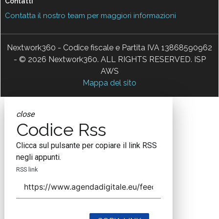
Contatti
Contatta il nostro team per maggiori informazioni
Nextwork360 - Codice fiscale e Partita IVA 13868590962
- © 2026 Nextwork360. ALL RIGHTS RESERVED. ISP
AWS
Mappa del sito
close
Codice Rss
Clicca sul pulsante per copiare il link RSS
negli appunti.
RSS link