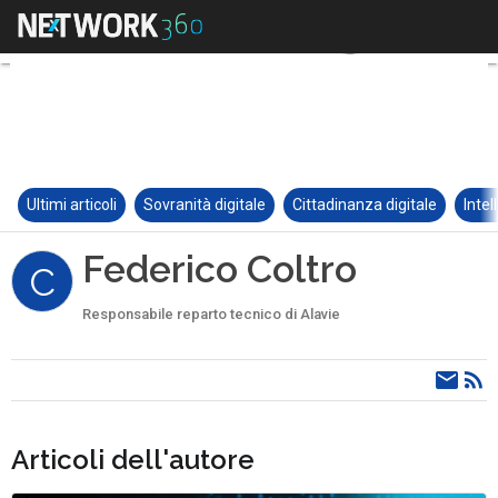
Ultimi articoli
Sovranità digitale
Cittadinanza digitale
Intel
Federico Coltro
C
Responsabile reparto tecnico di Alavie
Articoli dell'autore