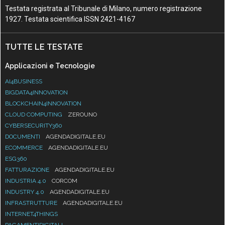
Testata registrata al Tribunale di Milano, numero registrazione
1927. Testata scientifica ISSN 2421-4167
TUTTE LE TESTATE
Applicazioni e Tecnologie
AI4BUSINESS
BIGDATA4INNOVATION
BLOCKCHAIN4INNOVATION
CLOUD COMPUTING
ZEROUNO
CYBERSECURITY360
DOCUMENTI
AGENDADIGITALE.EU
ECOMMERCE
AGENDADIGITALE.EU
ESG360
FATTURAZIONE
AGENDADIGITALE.EU
INDUSTRIA 4.0
CORCOM
INDUSTRY 4.0
AGENDADIGITALE.EU
INFRASTRUTTURE
AGENDADIGITALE.EU
INTERNET4THINGS
PAGAMENTIDIGITALI