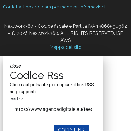
Contatta il nostro team per maggiori informazioni
Nextwork360 - Codice fiscale e Partita IVA 13868590962
- © 2026 Nextwork360. ALL RIGHTS RESERVED. ISP
AWS
Mappa del sito
close
Codice Rss
Clicca sul pulsante per copiare il link RSS
negli appunti.
RSS link
COPIA LINK