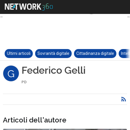
Ultimi articoli
Sovranità digitale
Cittadinanza digitale
Intel
Federico Gelli
G
PD
Articoli dell'autore