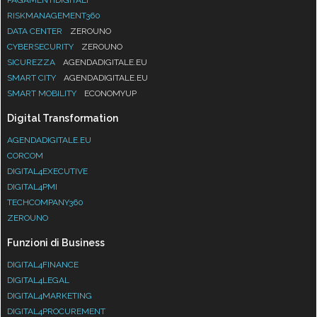
RISKMANAGEMENT360
DATA CENTER
ZEROUNO
CYBERSECURITY
ZEROUNO
SICUREZZA
AGENDADIGITALE.EU
SMART CITY
AGENDADIGITALE.EU
SMART MOBILITY
ECONOMYUP
Digital Transformation
AGENDADIGITALE.EU
CORCOM
DIGITAL4EXECUTIVE
DIGITAL4PMI
TECHCOMPANY360
ZEROUNO
Funzioni di Business
DIGITAL4FINANCE
DIGITAL4LEGAL
DIGITAL4MARKETING
DIGITAL4PROCUREMENT