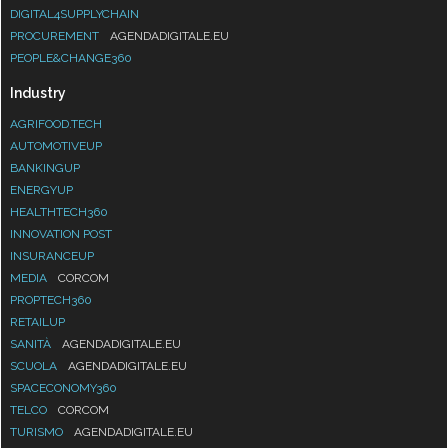
DIGITAL4SUPPLYCHAIN
PROCUREMENT
AGENDADIGITALE.EU
PEOPLE&CHANGE360
Industry
AGRIFOOD.TECH
AUTOMOTIVEUP
BANKINGUP
ENERGYUP
HEALTHTECH360
INNOVATION POST
INSURANCEUP
MEDIA
CORCOM
PROPTECH360
RETAILUP
SANITÀ
AGENDADIGITALE.EU
SCUOLA
AGENDADIGITALE.EU
SPACECONOMY360
TELCO
CORCOM
TURISMO
AGENDADIGITALE.EU