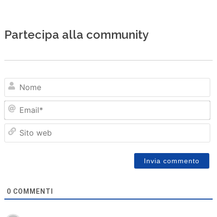
Partecipa alla community
N
Em
Sit
we
0
COMMENTI