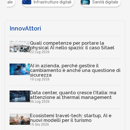
digitale
Infrastrutture digitali
Sanità digitale
InnovAttori
Quali competenze per portare la
physical AI nello spazio: il caso Sitael
22 Lug 2026
AI in azienda, perché gestire il
cambiamento è anche una questione di
sicurezza
10 Lug 2026
Data center, quanto cresce l’Italia: ma
attenzione al thermal management
06 Lug 2026
Ecosistemi travel-tech: startup, AI e
nuovi modelli per il turismo
15 Giu 2026