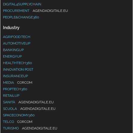
DIGITAL4SUPPLYCHAIN
PROCUREMENT
AGENDADIGITALE.EU
PEOPLE&CHANGE360
Industry
AGRIFOOD.TECH
AUTOMOTIVEUP
BANKINGUP
ENERGYUP
HEALTHTECH360
INNOVATION POST
INSURANCEUP
MEDIA
CORCOM
PROPTECH360
RETAILUP
SANITÀ
AGENDADIGITALE.EU
SCUOLA
AGENDADIGITALE.EU
SPACECONOMY360
TELCO
CORCOM
TURISMO
AGENDADIGITALE.EU