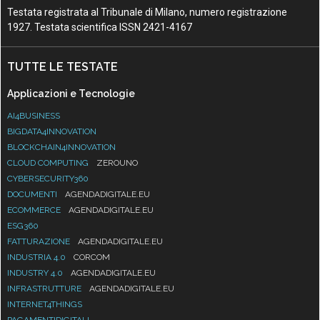
Testata registrata al Tribunale di Milano, numero registrazione
1927. Testata scientifica ISSN 2421-4167
TUTTE LE TESTATE
Applicazioni e Tecnologie
AI4BUSINESS
BIGDATA4INNOVATION
BLOCKCHAIN4INNOVATION
CLOUD COMPUTING
ZEROUNO
CYBERSECURITY360
DOCUMENTI
AGENDADIGITALE.EU
ECOMMERCE
AGENDADIGITALE.EU
ESG360
FATTURAZIONE
AGENDADIGITALE.EU
INDUSTRIA 4.0
CORCOM
INDUSTRY 4.0
AGENDADIGITALE.EU
INFRASTRUTTURE
AGENDADIGITALE.EU
INTERNET4THINGS
PAGAMENTIDIGITALI