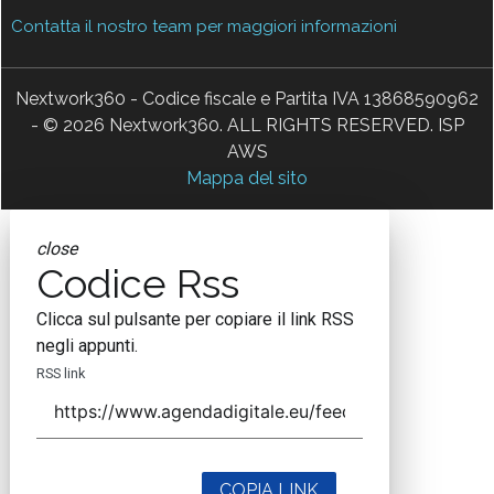
Contatta il nostro team per maggiori informazioni
Nextwork360 - Codice fiscale e Partita IVA 13868590962
- © 2026 Nextwork360. ALL RIGHTS RESERVED. ISP
AWS
Mappa del sito
close
Codice Rss
Clicca sul pulsante per copiare il link RSS
negli appunti.
RSS link
COPIA LINK