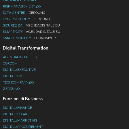
RISKMANAGEMENT360
DATA CENTER
ZEROUNO
CYBERSECURITY
ZEROUNO
SICUREZZA
AGENDADIGITALE.EU
SMART CITY
AGENDADIGITALE.EU
SMART MOBILITY
ECONOMYUP
Digital Transformation
AGENDADIGITALE.EU
CORCOM
DIGITAL4EXECUTIVE
DIGITAL4PMI
TECHCOMPANY360
ZEROUNO
Funzioni di Business
DIGITAL4FINANCE
DIGITAL4LEGAL
DIGITAL4MARKETING
DIGITAL4PROCUREMENT