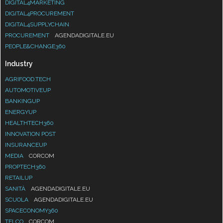
DIGITAL4MARKETING
DIGITAL4PROCUREMENT
DIGITAL4SUPPLYCHAIN
PROCUREMENT
AGENDADIGITALE.EU
PEOPLE&CHANGE360
Industry
AGRIFOOD.TECH
AUTOMOTIVEUP
BANKINGUP
ENERGYUP
HEALTHTECH360
INNOVATION POST
INSURANCEUP
MEDIA
CORCOM
PROPTECH360
RETAILUP
SANITÀ
AGENDADIGITALE.EU
SCUOLA
AGENDADIGITALE.EU
SPACECONOMY360
TELCO
CORCOM