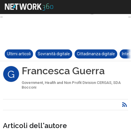
Ultimi articoli
Sovranità digitale
Cittadinanza digitale
Intel
Francesca Guerra
G
Government, Health and Non Profit Division CERGAS, SDA
Bocconi
Articoli dell'autore