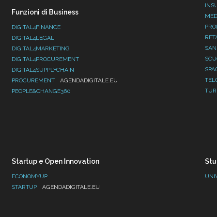
INS
Funzioni di Business
MED
PRO
DIGITAL4FINANCE
RET
DIGITAL4LEGAL
SAN
DIGITAL4MARKETING
SC
DIGITAL4PROCUREMENT
SPA
DIGITAL4SUPPLYCHAIN
TEL
PROCUREMENT
AGENDADIGITALE.EU
TUR
PEOPLE&CHANGE360
Startup e Open Innovation
Stu
ECONOMYUP
UNI
STARTUP
AGENDADIGITALE.EU