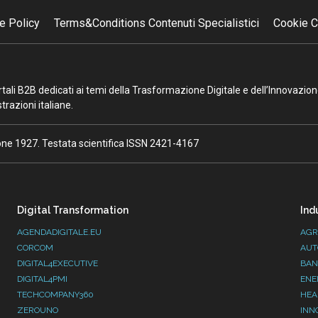
e Policy
Terms&Conditions Contenuti Specialistici
Cookie C
portali B2B dedicati ai temi della Trasformazione Digitale e dell’Innovazio
razioni italiane.
ione 1927. Testata scientifica ISSN 2421-4167
Digital Transformation
Ind
AGENDADIGITALE.EU
AGR
CORCOM
AUT
DIGITAL4EXECUTIVE
BAN
DIGITAL4PMI
ENE
TECHCOMPANY360
HEA
ZEROUNO
INN