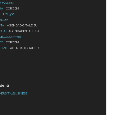
URANCEUP
IA
CORCOM
PTECH360
AILUP
ITÀ
AGENDADIGITALE.EU
UOLA
AGENDADIGITALE.EU
CECONOMY360
CO
CORCOM
ISMO
AGENDADIGITALE.EU
denti
VERSITY2BUSINESS