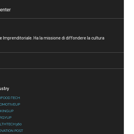
enter
ne Imprenditoriale. Ha la missione di diffondere la cultura
ustry
IFOOD.TECH
OMOTIVEUP
KINGUP
RGYUP
LTHTECH360
OVATION POST