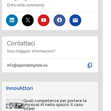
Entra nella community
Contattaci
Vuoi maggiori informazioni?
content_copy
info@agendadigitale.eu
InnovAttori
Quali competenze per portare la
physical AI nello spazio: il caso
Sitael