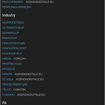
PROCUREMENT
AGENDADIGITALE.EU
PEOPLE&CHANGE360
Industry
AGRIFOOD.TECH
AUTOMOTIVEUP
BANKINGUP
ENERGYUP
HEALTHTECH360
INNOVATION POST
INSURANCEUP
MEDIA
CORCOM
PROPTECH360
RETAILUP
SANITÀ
AGENDADIGITALE.EU
SCUOLA
AGENDADIGITALE.EU
SPACECONOMY360
TELCO
CORCOM
TURISMO
AGENDADIGITALE.EU
PA