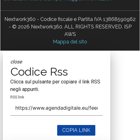
Nextwork360 - Codice fiscale e Partita IVA 13868590962
- © 2026 Nextwork360. ALL RIGHTS RESERVED. ISP
AWS
Mappa del sito
close
Codice Rss
Clicca sul pulsante per copiare il link RSS
negli appunti.
RSS link
COPIA LINK