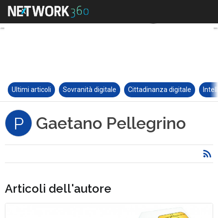
Ultimi articoli
Sovranità digitale
Cittadinanza digitale
Intel
Gaetano Pellegrino
P
Articoli dell'autore