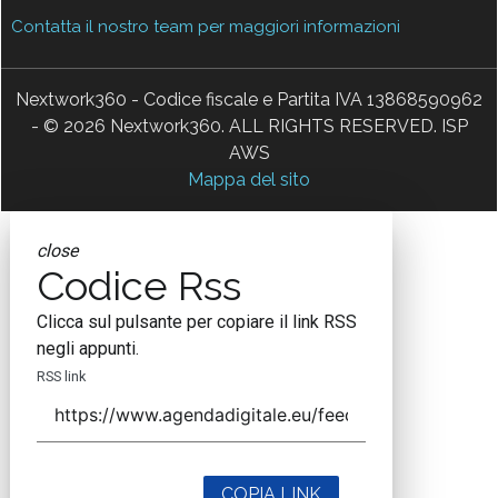
Contatta il nostro team per maggiori informazioni
Nextwork360 - Codice fiscale e Partita IVA 13868590962
- © 2026 Nextwork360. ALL RIGHTS RESERVED. ISP
AWS
Mappa del sito
close
Codice Rss
Clicca sul pulsante per copiare il link RSS
negli appunti.
RSS link
COPIA LINK