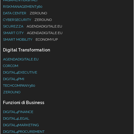
RISKMANAGEMENT360
DATA CENTER
ZEROUNO
CYBERSECURITY
ZEROUNO
SICUREZZA
AGENDADIGITALE.EU
SMART CITY
AGENDADIGITALE.EU
SMART MOBILITY
ECONOMYUP
Digital Transformation
AGENDADIGITALE.EU
CORCOM
DIGITAL4EXECUTIVE
DIGITAL4PMI
TECHCOMPANY360
ZEROUNO
Funzioni di Business
DIGITAL4FINANCE
DIGITAL4LEGAL
DIGITAL4MARKETING
DIGITAL4PROCUREMENT