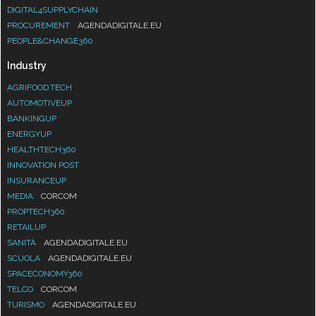
DIGITAL4SUPPLYCHAIN
PROCUREMENT
AGENDADIGITALE.EU
PEOPLE&CHANGE360
Industry
AGRIFOOD.TECH
AUTOMOTIVEUP
BANKINGUP
ENERGYUP
HEALTHTECH360
INNOVATION POST
INSURANCEUP
MEDIA
CORCOM
PROPTECH360
RETAILUP
SANITÀ
AGENDADIGITALE.EU
SCUOLA
AGENDADIGITALE.EU
SPACECONOMY360
TELCO
CORCOM
TURISMO
AGENDADIGITALE.EU