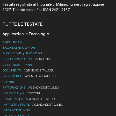
Testata registrata al Tribunale di Milano, numero registrazione
1927. Testata scientifica ISSN 2421-4167
TUTTE LE TESTATE
Applicazioni e Tecnologie
AI4BUSINESS
BIGDATA4INNOVATION
BLOCKCHAIN4INNOVATION
CLOUD COMPUTING
ZEROUNO
CYBERSECURITY360
DOCUMENTI
AGENDADIGITALE.EU
ECOMMERCE
AGENDADIGITALE.EU
ESG360
FATTURAZIONE
AGENDADIGITALE.EU
INDUSTRIA 4.0
CORCOM
INDUSTRY 4.0
AGENDADIGITALE.EU
INFRASTRUTTURE
AGENDADIGITALE.EU
INTERNET4THINGS
PAGAMENTIDIGITALI