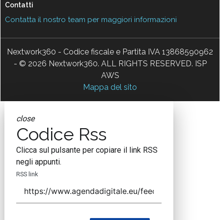
Contatti
Contatta il nostro team per maggiori informazioni
Nextwork360 - Codice fiscale e Partita IVA 13868590962
- © 2026 Nextwork360. ALL RIGHTS RESERVED. ISP
AWS
Mappa del sito
close
Codice Rss
Clicca sul pulsante per copiare il link RSS
negli appunti.
RSS link