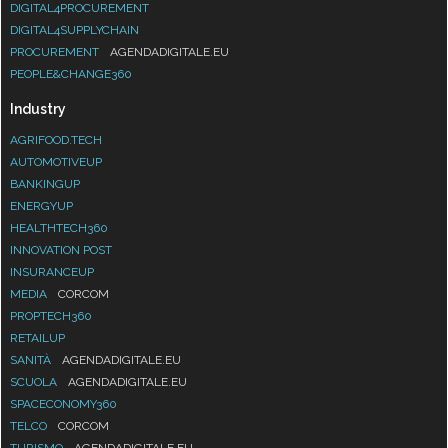
DIGITAL4PROCUREMENT
DIGITAL4SUPPLYCHAIN
PROCUREMENT
AGENDADIGITALE.EU
PEOPLE&CHANGE360
Industry
AGRIFOOD.TECH
AUTOMOTIVEUP
BANKINGUP
ENERGYUP
HEALTHTECH360
INNOVATION POST
INSURANCEUP
MEDIA
CORCOM
PROPTECH360
RETAILUP
SANITÀ
AGENDADIGITALE.EU
SCUOLA
AGENDADIGITALE.EU
SPACECONOMY360
TELCO
CORCOM
TURISMO
AGENDADIGITALE.EU