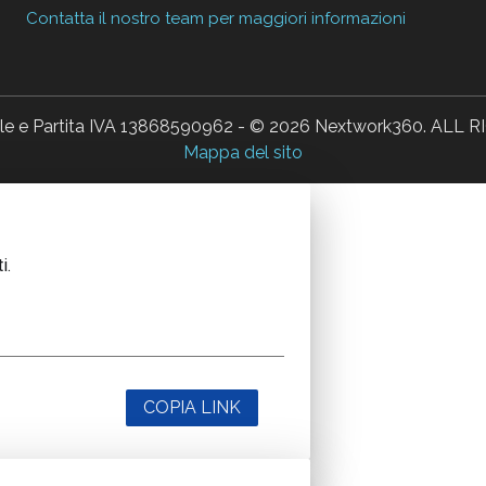
Contatta il nostro team per maggiori informazioni
ale e Partita IVA 13868590962 - © 2026 Nextwork360. AL
Mappa del sito
i.
COPIA LINK