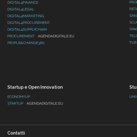
PRO
DIGITAL4FINANCE
RET
DIGITAL4LEGAL
SAN
DIGITAL4MARKETING
SC
DIGITAL4PROCUREMENT
SPA
DIGITAL4SUPPLYCHAIN
TEL
PROCUREMENT
AGENDADIGITALE.EU
TUR
PEOPLE&CHANGE360
Startup e Open Innovation
Stu
ECONOMYUP
UNI
STARTUP
AGENDADIGITALE.EU
Contatti