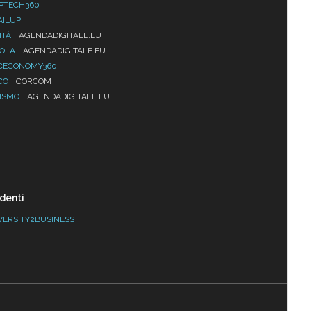
PTECH360
AILUP
ITÀ
AGENDADIGITALE.EU
UOLA
AGENDADIGITALE.EU
CECONOMY360
CO
CORCOM
ISMO
AGENDADIGITALE.EU
denti
VERSITY2BUSINESS