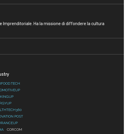
ne Imprenditoriale. Ha la missione di diffondere la cultura
ustry
IFOOD.TECH
OMOTIVEUP
KINGUP
RGYUP
LTHTECH360
OVATION POST
URANCEUP
IA
CORCOM