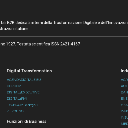
portali B2B dedicati ai temi della Trasformazione Digitale e dell’Innovazio
razioni italiane.
ione 1927. Testata scientifica ISSN 2421-4167
Digital Transformation
Ind
AGENDADIGITALE.EU
AGR
CORCOM
AUT
DIGITAL4EXECUTIVE
BAN
DIGITAL4PMI
ENE
TECHCOMPANY360
HEA
ZEROUNO
INN
INS
Funzioni di Business
MED