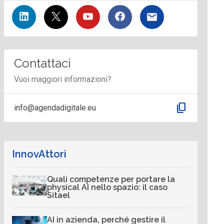
Contattaci
Vuoi maggiori informazioni?
content_copy
info@agendadigitale.eu
InnovAttori
Quali competenze per portare la
physical AI nello spazio: il caso
Sitael
AI in azienda, perché gestire il