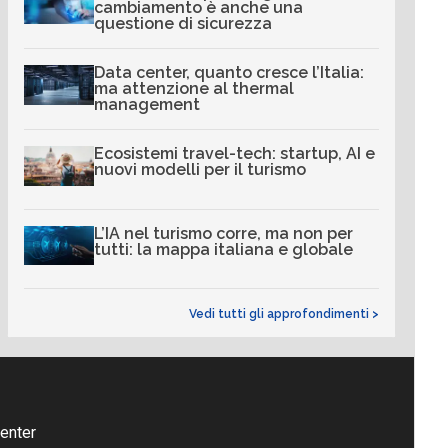
cambiamento è anche una
questione di sicurezza
Data center, quanto cresce l’Italia:
ma attenzione al thermal
management
Ecosistemi travel-tech: startup, AI e
nuovi modelli per il turismo
L’IA nel turismo corre, ma non per
tutti: la mappa italiana e globale
Vedi tutti gli approfondimenti >
enter