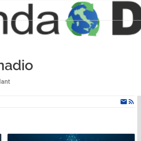
nadio
dant