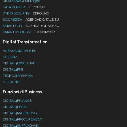
RISKMANAGEMENT360
DATA CENTER
ZEROUNO
CYBERSECURITY
ZEROUNO
SICUREZZA
AGENDADIGITALE.EU
SMART CITY
AGENDADIGITALE.EU
SMART MOBILITY
ECONOMYUP
Digital Transformation
AGENDADIGITALE.EU
CORCOM
DIGITAL4EXECUTIVE
DIGITAL4PMI
TECHCOMPANY360
ZEROUNO
Funzioni di Business
DIGITAL4FINANCE
DIGITAL4LEGAL
DIGITAL4MARKETING
DIGITAL4PROCUREMENT
DIGITAL4SUPPLYCHAIN