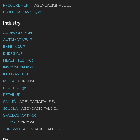
PROCUREMENT
AGENDADIGITALE.EU
PEOPLE&CHANGE360
Industry
AGRIFOOD.TECH
AUTOMOTIVEUP
BANKINGUP
ENERGYUP
HEALTHTECH360
INNOVATION POST
INSURANCEUP
MEDIA
CORCOM
PROPTECH360
RETAILUP
SANITÀ
AGENDADIGITALE.EU
SCUOLA
AGENDADIGITALE.EU
SPACECONOMY360
TELCO
CORCOM
TURISMO
AGENDADIGITALE.EU
PA