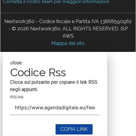
Contatta il nostro team per maggiori informazioni
Nextwork360 - Codice fiscale e Partita IVA 13868590962
- © 2026 Nextwork360. ALL RIGHTS RESERVED. ISP
AWS
Mappa del sito
close
Codice Rss
Clicca sul pulsante per copiare il link RSS
negli appunti.
RSS link
COPIA LINK