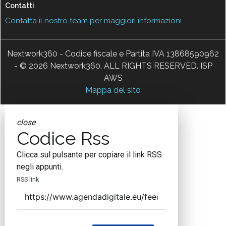
Contatti
Contatta il nostro team per maggiori informazioni
Nextwork360 - Codice fiscale e Partita IVA 13868590962
- © 2026 Nextwork360. ALL RIGHTS RESERVED. ISP
AWS
Mappa del sito
close
Codice Rss
Clicca sul pulsante per copiare il link RSS
negli appunti.
RSS link