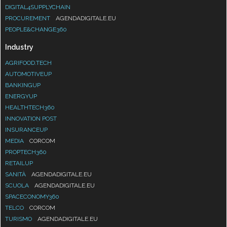
DIGITAL4SUPPLYCHAIN
PROCUREMENT
AGENDADIGITALE.EU
PEOPLE&CHANGE360
Industry
AGRIFOOD.TECH
AUTOMOTIVEUP
BANKINGUP
ENERGYUP
HEALTHTECH360
INNOVATION POST
INSURANCEUP
MEDIA
CORCOM
PROPTECH360
RETAILUP
SANITÀ
AGENDADIGITALE.EU
SCUOLA
AGENDADIGITALE.EU
SPACECONOMY360
TELCO
CORCOM
TURISMO
AGENDADIGITALE.EU