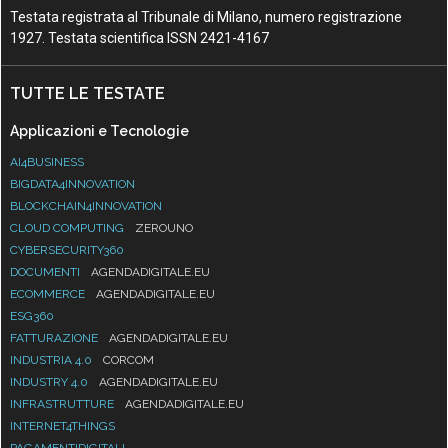
Testata registrata al Tribunale di Milano, numero registrazione
1927. Testata scientifica ISSN 2421-4167
TUTTE LE TESTATE
Applicazioni e Tecnologie
AI4BUSINESS
BIGDATA4INNOVATION
BLOCKCHAIN4INNOVATION
CLOUD COMPUTING
ZEROUNO
CYBERSECURITY360
DOCUMENTI
AGENDADIGITALE.EU
ECOMMERCE
AGENDADIGITALE.EU
ESG360
FATTURAZIONE
AGENDADIGITALE.EU
INDUSTRIA 4.0
CORCOM
INDUSTRY 4.0
AGENDADIGITALE.EU
INFRASTRUTTURE
AGENDADIGITALE.EU
INTERNET4THINGS
PAGAMENTIDIGITALI