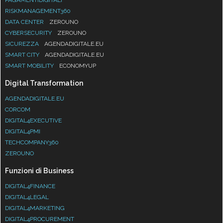
RISKMANAGEMENT360
DATA CENTER
ZEROUNO
CYBERSECURITY
ZEROUNO
SICUREZZA
AGENDADIGITALE.EU
SMART CITY
AGENDADIGITALE.EU
SMART MOBILITY
ECONOMYUP
Digital Transformation
AGENDADIGITALE.EU
CORCOM
DIGITAL4EXECUTIVE
DIGITAL4PMI
TECHCOMPANY360
ZEROUNO
Funzioni di Business
DIGITAL4FINANCE
DIGITAL4LEGAL
DIGITAL4MARKETING
DIGITAL4PROCUREMENT