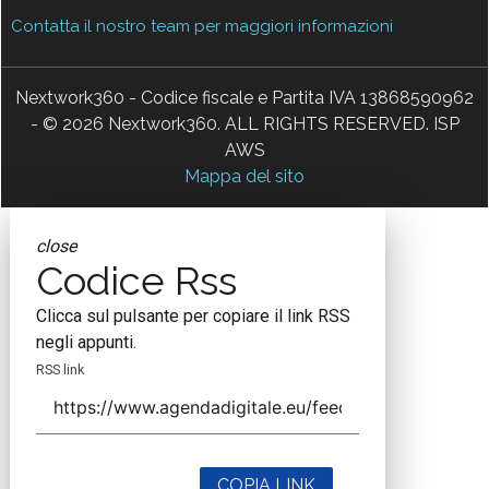
Contatta il nostro team per maggiori informazioni
Nextwork360 - Codice fiscale e Partita IVA 13868590962
- © 2026 Nextwork360. ALL RIGHTS RESERVED. ISP
AWS
Mappa del sito
close
Codice Rss
Clicca sul pulsante per copiare il link RSS
negli appunti.
RSS link
COPIA LINK