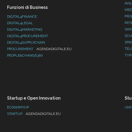
INS
Funzioni di Business
MED
PRO
DIGITAL4FINANCE
RET
DIGITAL4LEGAL
SAN
DIGITAL4MARKETING
SC
DIGITAL4PROCUREMENT
SPA
DIGITAL4SUPPLYCHAIN
TEL
PROCUREMENT
AGENDADIGITALE.EU
TUR
PEOPLE&CHANGE360
Startup e Open Innovation
Stu
ECONOMYUP
UNI
STARTUP
AGENDADIGITALE.EU