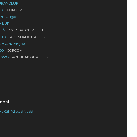
URANCEUP
IA
CORCOM
PTECH360
AILUP
ITÀ
AGENDADIGITALE.EU
UOLA
AGENDADIGITALE.EU
CECONOMY360
CO
CORCOM
ISMO
AGENDADIGITALE.EU
denti
VERSITY2BUSINESS