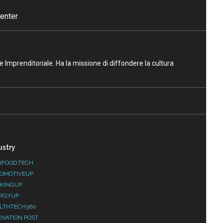
enter
ne Imprenditoriale. Ha la missione di diffondere la cultura
ustry
IFOOD.TECH
OMOTIVEUP
KINGUP
RGYUP
LTHTECH360
OVATION POST