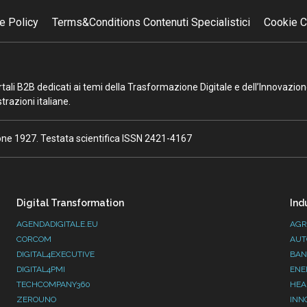
e Policy
Terms&Conditions Contenuti Specialistici
Cookie C
portali B2B dedicati ai temi della Trasformazione Digitale e dell’Innovazio
razioni italiane.
ione 1927. Testata scientifica ISSN 2421-4167
Digital Transformation
Ind
AGENDADIGITALE.EU
AGR
CORCOM
AUT
DIGITAL4EXECUTIVE
BAN
DIGITAL4PMI
ENE
TECHCOMPANY360
HEA
ZEROUNO
INN