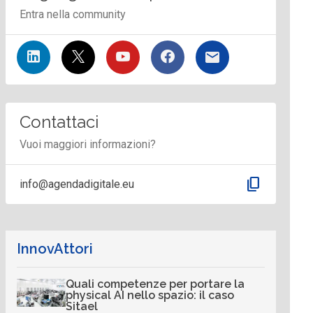
Entra nella community
Contattaci
Vuoi maggiori informazioni?
content_copy
info@agendadigitale.eu
InnovAttori
Quali competenze per portare la
physical AI nello spazio: il caso
Sitael