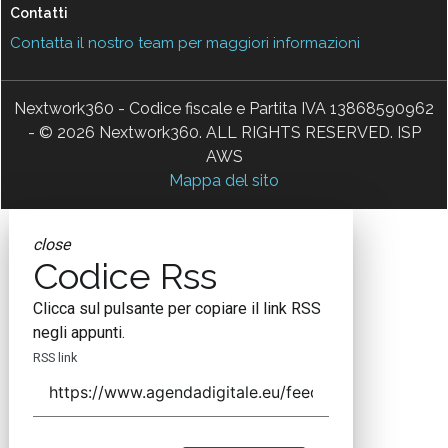
Contatti
Contatta il nostro team per maggiori informazioni
Nextwork360 - Codice fiscale e Partita IVA 13868590962
- © 2026 Nextwork360. ALL RIGHTS RESERVED. ISP
AWS
Mappa del sito
close
Codice Rss
Clicca sul pulsante per copiare il link RSS
negli appunti.
RSS link