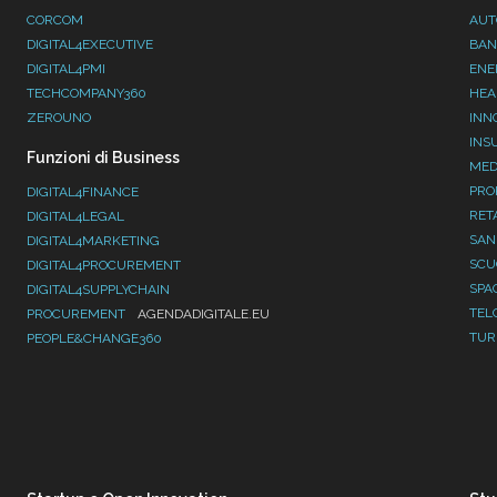
CORCOM
AUT
DIGITAL4EXECUTIVE
BAN
DIGITAL4PMI
ENE
TECHCOMPANY360
HEA
ZEROUNO
INN
INS
Funzioni di Business
MED
PRO
DIGITAL4FINANCE
RET
DIGITAL4LEGAL
SAN
DIGITAL4MARKETING
SC
DIGITAL4PROCUREMENT
SPA
DIGITAL4SUPPLYCHAIN
TEL
PROCUREMENT
AGENDADIGITALE.EU
TUR
PEOPLE&CHANGE360