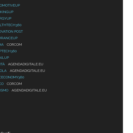
OMOTIVEUP
KINGUP
RGYUP
LTHTECH360
OVATION POST
URANCEUP
IA
CORCOM
PTECH360
AILUP
ITÀ
AGENDADIGITALE.EU
UOLA
AGENDADIGITALE.EU
CECONOMY360
CO
CORCOM
ISMO
AGENDADIGITALE.EU