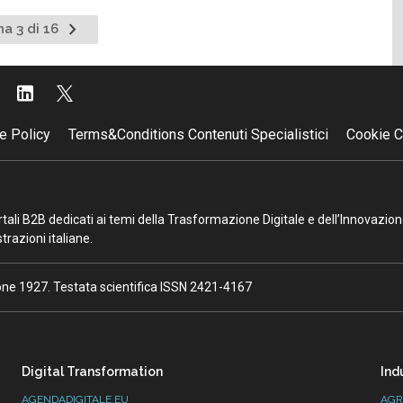
Pagina
na 3 di 16
nte
successiva
e Policy
Terms&Conditions Contenuti Specialistici
Cookie C
portali B2B dedicati ai temi della Trasformazione Digitale e dell’Innovazio
razioni italiane.
ione 1927. Testata scientifica ISSN 2421-4167
Digital Transformation
Ind
AGENDADIGITALE.EU
AGR