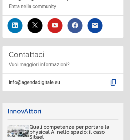
Entra nella community
Contattaci
Vuoi maggiori informazioni?
content_copy
info@agendadigitale.eu
InnovAttori
Quali competenze per portare la
physical AI nello spazio: il caso
Sitael